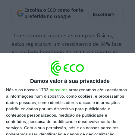
Escolha o ECO como fonte
›
Escolher
preferida no Google
“Considerando apenas as compras físicas,
estas registaram um crescimento de 34%
face
ao período homólogo de 2020, enquanto as
online
aumentaram 58%. Este crescimento é
também visível face ao período homólogo de
maio 2019, portanto em pré-pandemia,
Damos valor à sua privacidade
estando as compras físicas já 6% acima,
Nós e os nossos 1733
parceiros
armazenamos e/ou acedemos
enquanto
as
online
mais que duplicaram
a informações num dispositivo, como cookies, e processamos
(+106%), demonstrando uma vez mais a
dados pessoais, como identificadores únicos e informações
padrão enviadas por um dispositivo para publicidade e
resiliência do comércio digital
, mesmo em
conteúdos personalizados, medição de publicidade e
cenário de desconfinamento”, refere o
conteúdos, pesquisa de audiências e desenvolvimento de
relatória da dona da rede Multibanco.
serviços.
Com a sua permissão, nós e os nossos parceiros
poderemos usar identificação e dados de geolocalização