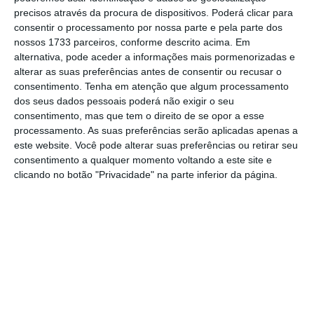
precisos através da procura de dispositivos. Poderá clicar para
consentir o processamento por nossa parte e pela parte dos
Numa análise por setor, a atividade que mais
nossos 1733 parceiros, conforme descrito acima. Em
cresceu nas últimas semanas (de 16 a 30 de
alternativa, pode aceder a informações mais pormenorizadas e
alterar as suas preferências antes de consentir ou recusar o
maio) foi o Alojamento Turístico, registando
consentimento.
Tenha em atenção que algum processamento
um incremento de 28% face à quinzena
dos seus dados pessoais poderá não exigir o seu
anterior de maio e de 95% (quase duplicando)
consentimento, mas que tem o direito de se opor a esse
processamento. As suas preferências serão aplicadas apenas a
face ao mês anterior. Em segundo lugar
este website. Você pode alterar suas preferências ou retirar seu
encontra-se a Restauração, com um
consentimento a qualquer momento voltando a este site e
incremento de 4% face à primeira quinzena e
clicando no botão "Privacidade" na parte inferior da página.
de 37% face ao mesmo período do mês
anterior, reforçando a ideia de recuperação
do turismo.
Pagamentos com cartões contactless disparam
163% na pandemia
Ler Mais