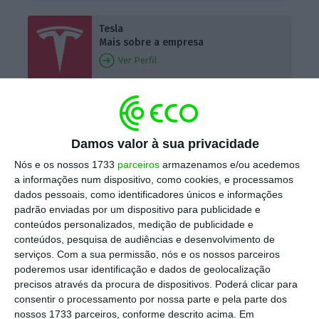
Tesla
Mais sobre a empresa
Ver Perfil
Em documentos divulgados pela
Administração Nacional de Segurança no
Damos valor à sua privacidade
Tráfego Rodoviário (NHTSA) dos Estados
Nós e os nossos 1733
parceiros
armazenamos e/ou acedemos
Unidos, a empresa norte-americana disse que
a informações num dispositivo, como cookies, e processamos
até 31 de janeiro
não tinha registo de
dados pessoais, como identificadores únicos e informações
“acidentes, ferimentos ou mortes”
causados
padrão enviadas por um dispositivo para publicidade e
conteúdos personalizados, medição de publicidade e
pelo defeito. Os documentos também
conteúdos, pesquisa de audiências e desenvolvimento de
revelam que foi um instituto sul-coreano que
serviços.
Com a sua permissão, nós e os nossos parceiros
notificou a Tesla em 6 de janeiro da existência
poderemos usar identificação e dados de geolocalização
precisos através da procura de dispositivos. Poderá clicar para
do defeito.
consentir o processamento por nossa parte e pela parte dos
nossos 1733 parceiros, conforme descrito acima. Em