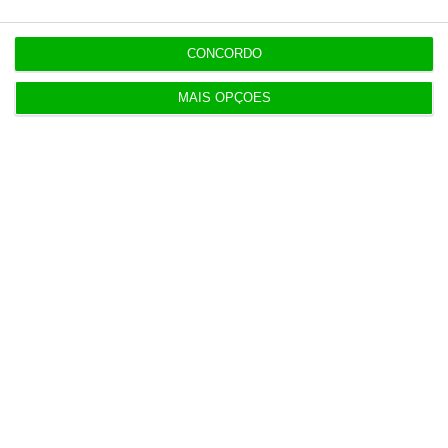
CONCORDO
MAIS OPÇÕES
Populares
“Se a centralização conseguir manter o bolo atual
já será uma vitória”
7 Agosto 2026
IL pede audição a Luís Neves e dono da
Construbarcelos
5 Agosto 2026
Governo simplifica procedimentos nos tribunais