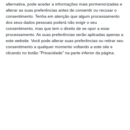
alternativa, pode aceder a informações mais pormenorizadas e
Após o aviso do Korea Automobile Testing and
alterar as suas preferências antes de consentir ou recusar o
consentimento.
Tenha em atenção que algum processamento
Research Institute (KATRI), os técnicos da
dos seus dados pessoais poderá não exigir o seu
Tesla verificaram o problema. Este defeito
consentimento, mas que tem o direito de se opor a esse
afeta os
modelos 3 2017-2022, S 2021-2022, X
processamento. As suas preferências serão aplicadas apenas a
este website. Você pode alterar suas preferências ou retirar seu
2021-2022 e Y 2020-2022.
consentimento a qualquer momento voltando a este site e
clicando no botão "Privacidade" na parte inferior da página.
Rival sueca da Tesla chega a Portugal até junho
Ler Mais
O problema está no
software
que controla a
ativação do sinal sonoro de alerta e ocorre
quando o motorista interrompe a mensagem
sonora, por exemplo, ao sair do veículo
enquanto está ativado. Nestas circunstâncias,