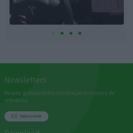
Newsletters
Receba gratuitamente informação económica de
referência
Subscrever