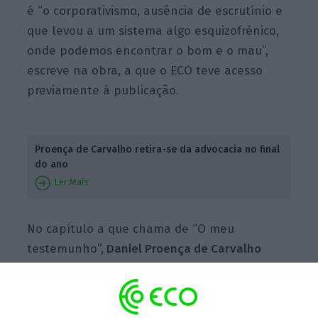
é “o corporativismo, ausência de escrutínio e
que levou a um sistema algo esquizofrénico,
onde podemos encontrar o bom e o mau”,
escreve na obra, a que o ECO teve acesso
previamente à publicação.
Proença de Carvalho retira-se da advocacia no final
do ano
Ler Mais
No capítulo a que chama de “O meu
testemunho”,
Daniel Proença de Carvalho
descreve alguns dos grandes casos judiciais
em que esteve envolvido como advogado de
defesa.
“Falo nos casos de perseguições com