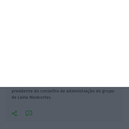
O advogado Daniel Proença de Carvalho, que se
retirou da advocacia o ano passado, é o novo
presidente do conselho de administração do grupo
de Leiria Movicortes.