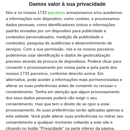
Damos valor à sua privacidade
erros judiciais que mais me impressionaram”.
Apesar de fazer o alerta: “não pretendo
Nós e os nossos 1733
parceiros
armazenamos e/ou acedemos
a informações num dispositivo, como cookies, e processamos
generalizar porque a minha advocacia
dados pessoais, como identificadores únicos e informações
maioritária não passou por aí”. Mas
padrão enviadas por um dispositivo para publicidade e
advertindo que “
na época em que esses casos
conteúdos personalizados, medição de publicidade e
conteúdos, pesquisa de audiências e desenvolvimento de
de erros judiciais ocorreram, a comunicação
serviços.
Com a sua permissão, nós e os nossos parceiros
social tratou-os de forma distorcida,
poderemos usar identificação e dados de geolocalização
normalmente na ótica dos acusadores.
Sendo
precisos através da procura de dispositivos. Poderá clicar para
consentir o processamento por nossa parte e pela parte dos
que o Ministério Público aperfeiçoou os
nossos 1733 parceiros, conforme descrito acima. Em
métodos de condenação prévia dos seus
alternativa, pode aceder a informações mais pormenorizadas e
perseguidos junto da opinião pública”. E
alterar as suas preferências antes de consentir ou recusar o
consentimento.
Tenha em atenção que algum processamento
aponta o dedo ao estado atual das coisas: “a
dos seus dados pessoais poderá não exigir o seu
perceção sobre o sistema de Justiça
consentimento, mas que tem o direito de se opor a esse
degradou-se ao longo dos anos, atingindo um
processamento. As suas preferências serão aplicadas apenas a
este website. Você pode alterar suas preferências ou retirar seu
patamar negativo na confiança dos cidadãos
consentimento a qualquer momento voltando a este site e
e das empresas”.
clicando no botão "Privacidade" na parte inferior da página.