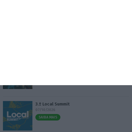
UE envia mais 1,4 mil milhões de juros russos para
Ucrânia
5 Agosto 2026
Eventos
Fábrica 2030 – 10.º Aniversário
14/10/2026
SAIBA MAIS
3.º Local Summit
07/10/2026
SAIBA MAIS