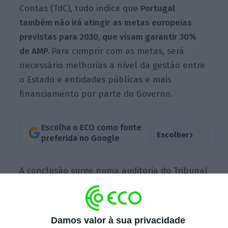
Contas (TdC), tudo indica que
Portugal
também não irá atingir as metas europeias
previstas para 2030, que visam garantir 30%
de AMP.
Para cumprir com as metas, será
necessário melhorias a nível da gestão entre
o Estado e entidades públicas e mais
financiamento por parte do Governo.
Escolha o ECO como fonte
›
Escolher
preferida no Google
A conclusão surge numa auditoria do Tribunal
de Contas à gestão das áreas protegidas.
Segundo o relatório, em 2020,
as áreas
marinhas protegidas em Portugal
Damos valor à sua privacidade
representavam 8,9% da área total sob