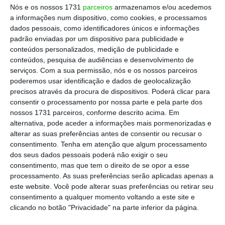
Nós e os nossos 1731
parceiros
armazenamos e/ou acedemos
jurisdição nacional, “não tendo sido atingida a
a informações num dispositivo, como cookies, e processamos
percentagem de 10% preconizada na meta
“,
dados pessoais, como identificadores únicos e informações
padrão enviadas por um dispositivo para publicidade e
lê-se. A estratégia acordada no âmbito dos
conteúdos personalizados, medição de publicidade e
Objetivos de Desenvolvimento Sustentável
conteúdos, pesquisa de audiências e desenvolvimento de
(ODS) pedia que, até 2020, os países das
serviços.
Com a sua permissão, nós e os nossos parceiros
poderemos usar identificação e dados de geolocalização
Nações Unidas conservassem, pelo menos,
precisos através da procura de dispositivos. Poderá clicar para
10% das zonas costeiras e marinhas. Já para
consentir o processamento por nossa parte e pela parte dos
2030, os países da União Europeia
nossos 1731 parceiros, conforme descrito acima. Em
alternativa, pode aceder a informações mais pormenorizadas e
comprometeram-se a garantir
30% de AMP
.
alterar as suas preferências antes de consentir ou recusar o
No entanto, para o TdC, olhando para os
consentimento.
Tenha em atenção que algum processamento
avanços feitos a nível da gestão e proteção
dos seus dados pessoais poderá não exigir o seu
consentimento, mas que tem o direito de se opor a esse
da vida marinha nos últimos dois anos,
processamento. As suas preferências serão aplicadas apenas a
Portugal deverá falhar, também, o
este website. Você pode alterar suas preferências ou retirar seu
compromisso até ao final da década. “Quanto
consentimento a qualquer momento voltando a este site e
clicando no botão "Privacidade" na parte inferior da página.
às áreas marinhas e costeiras, Portugal não
contribuiu suficientemente para o