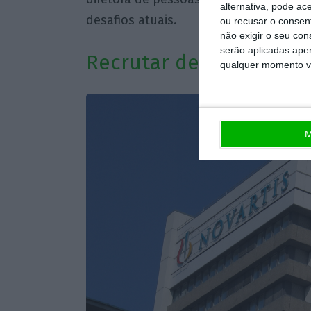
alternativa, pode ac
desafios atuais.
ou recusar o consen
não exigir o seu co
serão aplicadas apen
Recrutar depois de cor
qualquer momento vol
M