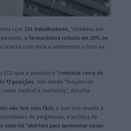
conta com
234
trabalhadores
, “divididos em
o passado,
a farmacêutica reduziu em 20% os
 interna com vista a sedimentar o foco na
ao ECO que a previsão é “
contratar cerca de
 de
12 posições
. Isto desde “funções de
, como
medical
e
marketing
“, detalha.
nto não tem sido fácil
, o que tem levado à
rtunidades de progressão, a política de
ra onde há
“abertura para apresentar novas