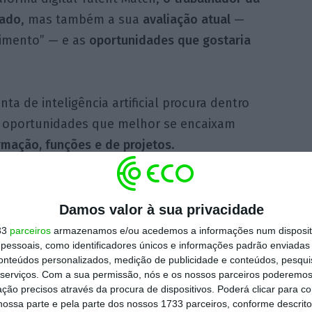
sado
, mas também a sua
avaliação atual
—
vimento” — e as
oportunidades que gostaria
a de inteligência artificial procura dentro
as oportunidades que melhor se encaixam
rmação
,
funções e de projetos
.
o trabalhador vai recebendo
pop-ups
u seja, o trabalhador passa a receber no seu
Damos valor à sua privacidade
as ofertas
formativas
, que estejam em linha
33
parceiros
armazenamos e/ou acedemos a informações num dispositi
essoais, como identificadores únicos e informações padrão enviadas 
conteúdos personalizados, medição de publicidade e conteúdos, pesqui
serviços.
Com a sua permissão, nós e os nossos parceiros poderemos 
bui para a fidelização do talento”
, reforça a
ção precisos através da procura de dispositivos. Poderá clicar para co
ossa parte e pela parte dos nossos 1733 parceiros, conforme descrit
ção e retenção de talento como um dos