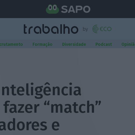
crutamento
Formação
Diversidade
Podcast
Opiniã
inteligência
a fazer “match”
adores e