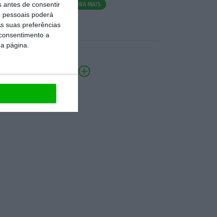
s antes de consentir
SAIBA MAIS
 pessoais poderá
s suas preferências
 consentimento a
da página.