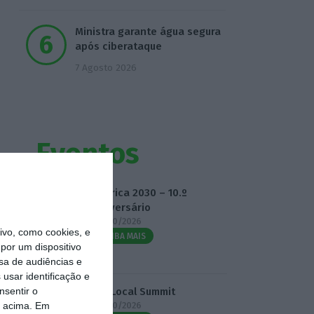
Ministra garante água segura
após ciberataque
7 Agosto 2026
Eventos
Fábrica 2030 – 10.º
Aniversário
14/10/2026
vo, como cookies, e
SAIBA MAIS
por um dispositivo
sa de audiências e
usar identificação e
nsentir o
3.º Local Summit
o acima. Em
07/10/2026