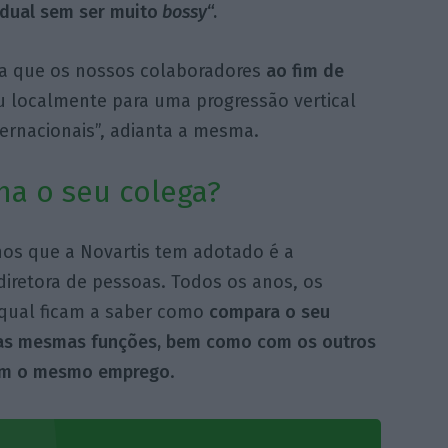
vidual sem
s
er muito
bossy
“.
ra que os nossos colaboradores
ao fim de
u localmente para uma progressão vertical
ternacionais”, adianta a mesma.
a o seu colega?
nos que a Novartis tem adotado é a
diretora de pessoas. Todos os anos, os
 qual ficam a saber como
compara o seu
 as mesmas funções, bem como com os outros
com o mesmo
emprego
.