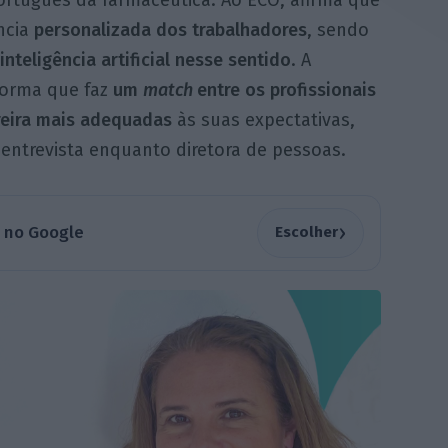
rtuguês da farmacêutica. Ao ECO, afirma que
ncia
personalizada dos
trabalhadores
, sendo
inteligência artificial nesse sentido
. A
forma que faz
um
match
entre os profissionais
reira mais adequadas
às suas expectativas,
 entrevista enquanto diretora de pessoas.
›
a no Google
Escolher