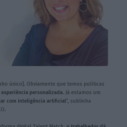
ho único]. Obviamente que temos políticas
 experiência
personalizada
. Já estamos um
r com inteligência artificial
“, sublinha
CO.
forma digital Talent Match,
o trabalhador dá