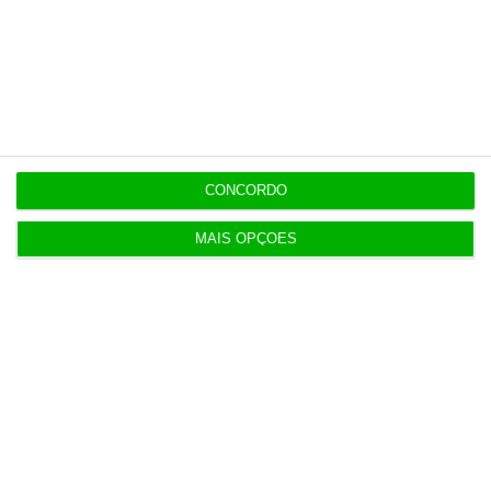
7:02
Tebas critica posição do Real Madrid em relação à
FIFA
3 Agosto 2026
CONCORDO
Governo mantém calendário do 3.º ciclo
MAIS OPÇÕES
3 Agosto 2026
TAP levaria Lufthansa a liderar rotas para América
do Sul
4 Agosto 2026
ExpressGlass reforça digital para ligação aos
profissionais