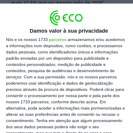
mais 17,8% que no mesmo mês de 2025”,
indicou a associação
, em comunicado. Por
categoria, no primeiro mês do ano, foram
matriculados 16.839 automóveis ligeiros, um
Damos valor à sua privacidade
aumento de 16,1% relativamente a janeiro de
Nós e os nossos 1733
parceiros
armazenamos e/ou acedemos
2025.
a informações num dispositivo, como cookies, e processamos
dados pessoais, como identificadores únicos e informações
padrão enviadas por um dispositivo para publicidade e
conteúdos personalizados, medição de publicidade e
Produção automóvel em Portugal acelera 2,7% em
conteúdos, pesquisa de audiências e desenvolvimento de
2025
serviços.
Com a sua permissão, nós e os nossos parceiros
Ler Mais
poderemos usar identificação e dados de geolocalização
precisos através da procura de dispositivos. Poderá clicar para
consentir o processamento por nossa parte e pela parte dos
Neste mês, 80% destes veículos eram
nossos 1733 parceiros, conforme descrito acima. Em
alternativa, pode aceder a informações mais pormenorizadas e
movidos a energias alternativas, sobretudo,
alterar as suas preferências antes de consentir ou recusar o
elétricos e híbridos. Por sua vez, o mercado
consentimento.
Tenha em atenção que algum processamento
de ligeiros de mercadorias avançou 5,6% para
dos seus dados pessoais poderá não exigir o seu
consentimento, mas que tem o direito de se opor a esse