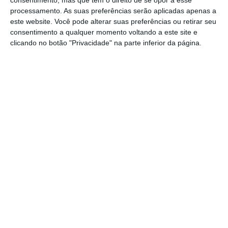
2.188 unidades no período em análise. Já o
processamento. As suas preferências serão aplicadas apenas a
mercado de veículos pesados mais do que
este website. Você pode alterar suas preferências ou retirar seu
duplicou (132,8%), face ao mês homólogo de
consentimento a qualquer momento voltando a este site e
clicando no botão "Privacidade" na parte inferior da página.
2025, com 1.015 veículos comercializados.
https://eco.sapo.pt/2026/02/02/mercado-automovel-cresce-178-em-janeiro/
Copiar
Assine o ECO Premium
No momento em que a informação é
mais importante do que nunca, apoie
o jornalismo independente e rigoroso.