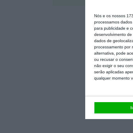
Nós e os nossos 17
processamos dados p
para publicidade e 
desenvolvimento de 
dados de geolocaliza
processamento por n
alternativa, pode ac
ou recusar o consen
não exigir o seu co
serão aplicadas apen
qualquer momento vol
M