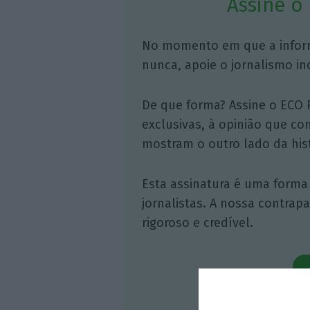
Assine o
No momento em que a infor
nunca, apoie o jornalismo in
De que forma? Assine o ECO 
exclusivas, à opinião que co
mostram o outro lado da hist
Esta assinatura é uma forma
jornalistas. A nossa contrap
rigoroso e credível.
Veja 