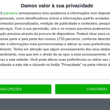
Damos valor à sua privacidade
33
parceiros
armazenamos e/ou acedemos a informações num dispositi
essoais, como identificadores únicos e informações padrão enviadas 
conteúdos personalizados, medição de publicidade e conteúdos, pesqui
serviços.
Com a sua permissão, nós e os nossos parceiros poderemos 
ção precisos através da procura de dispositivos. Poderá clicar para co
ossa parte e pela parte dos nossos 1733 parceiros, conforme descrit
eder a informações mais pormenorizadas e alterar as suas preferência
timento.
Tenha em atenção que algum processamento dos seus dados
nsentimento, mas que tem o direito de se opor a esse processamento. A
as a este website. Você pode alterar suas preferências ou retirar seu
tando a este site e clicando no botão "Privacidade" na parte inferior 
AIS OPÇÕES
CONCORDO