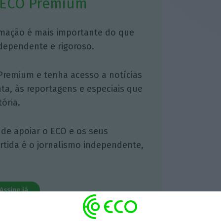
 ECO Premium
mação é mais importante do que
dependente e rigoroso.
Premium e tenha acesso a notícias
nta, às reportagens e especiais que
ória.
 de apoiar o ECO e os seus
artida é o jornalismo independente,
Assine já
todos os planos