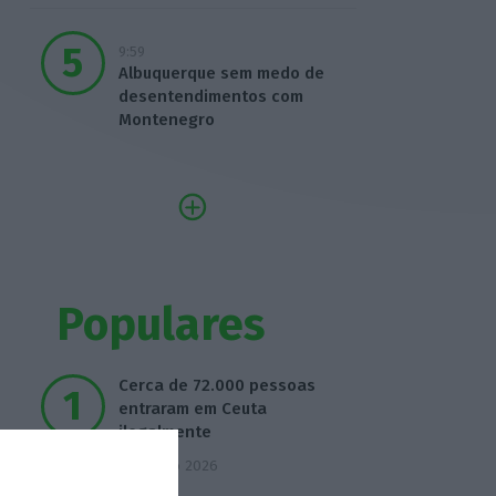
9:59
Albuquerque sem medo de
desentendimentos com
Montenegro
Populares
Cerca de 72.000 pessoas
entraram em Ceuta
ilegalmente
4 Agosto 2026