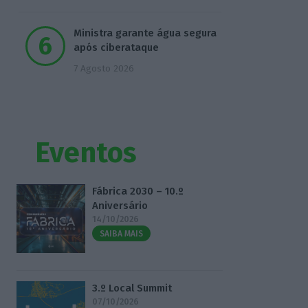
Ministra garante água segura
após ciberataque
7 Agosto 2026
Eventos
Fábrica 2030 – 10.º
Aniversário
14/10/2026
SAIBA MAIS
3.º Local Summit
07/10/2026