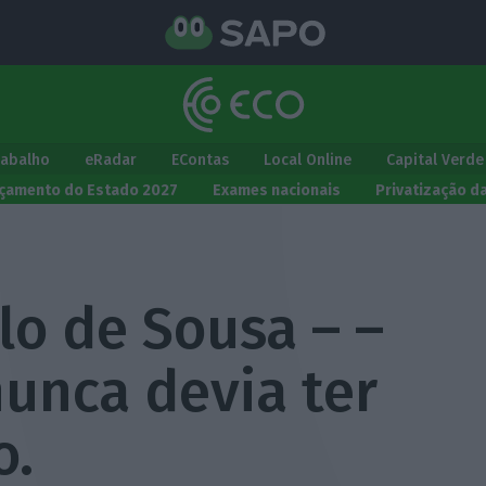
rabalho
eRadar
EContas
Local Online
Capital Verde
çamento do Estado 2027
Exames nacionais
Privatização d
lo de Sousa – –
unca devia ter
o.