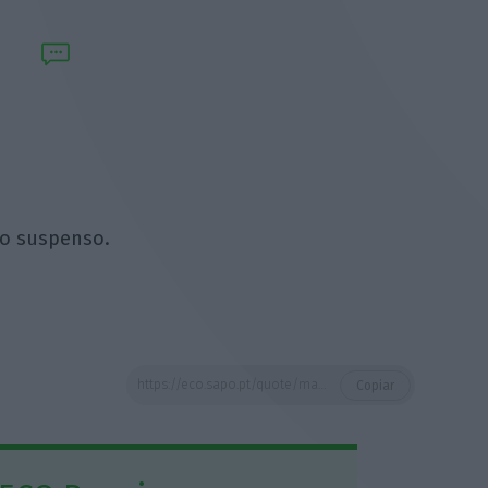
do suspenso.
https://eco.sapo.pt/quote/marcelo-rebelo-de-sousa-feriado-que-nunca-devia-ter-sido-suspenso/
Copiar