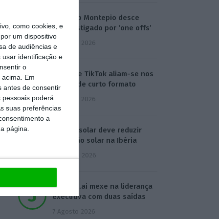
Lucro do Montepio desce
vo, como cookies, e
17% castigado por ‘one offs’
por um dispositivo
5 Agosto 2026
sa de audiências e
usar identificação e
nsentir o
Disney e TikTok aliam-se nos
o acima. Em
vídeos de curto formato
s antes de consentir
 pessoais poderá
5 Agosto 2026
s suas preferências
 consentimento a
da página.
Eclipse solar deve reduzir
produção solar na Ibéria
6 Agosto 2026
Defined.ai mexe na liderança
executiva com duas saídas
7 Agosto 2026