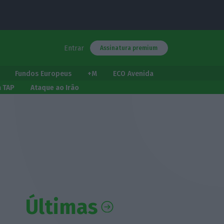
Entrar
Assinatura premium
Fundos Europeus
+M
ECO Avenida
a TAP
Ataque ao Irão
Últimas