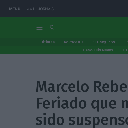
MENU
MAIL
JORNAIS
Últimas
Advocatus
ECOseguros
T
Caso Luís Neves
Or
Marcelo Rebe
Feriado que n
sido suspens