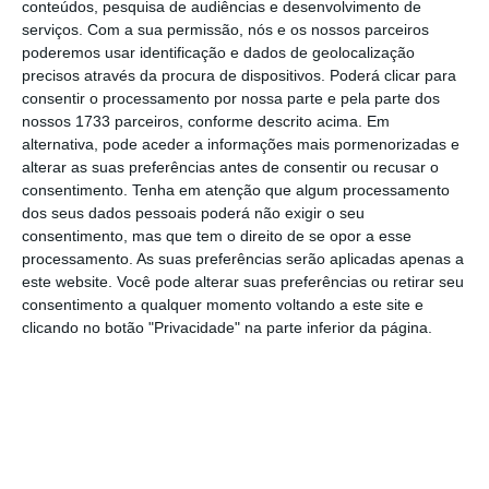
conteúdos, pesquisa de audiências e desenvolvimento de
serviços.
Com a sua permissão, nós e os nossos parceiros
poderemos usar identificação e dados de geolocalização
precisos através da procura de dispositivos. Poderá clicar para
consentir o processamento por nossa parte e pela parte dos
nossos 1733 parceiros, conforme descrito acima. Em
alternativa, pode aceder a informações mais pormenorizadas e
alterar as suas preferências antes de consentir ou recusar o
consentimento.
Tenha em atenção que algum processamento
dos seus dados pessoais poderá não exigir o seu
consentimento, mas que tem o direito de se opor a esse
processamento. As suas preferências serão aplicadas apenas a
este website. Você pode alterar suas preferências ou retirar seu
consentimento a qualquer momento voltando a este site e
O jogo da Nintendo foi lançado no passado
clicando no botão "Privacidade" na parte inferior da página.
dia 15 de dezembro mas
tem tido sido
criticado pelos jogadores pelo preço
considerado muito elevado para o jogar: 9,99
euros.
Apenas os três primeiros níveis são
gratuitos.