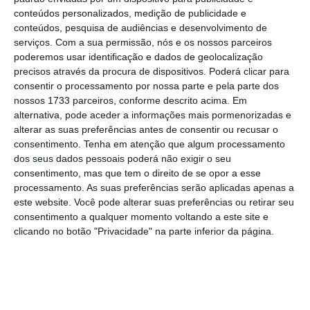
fazer aquela nota”
conteúdos personalizados, medição de publicidade e
conteúdos, pesquisa de audiências e desenvolvimento de
Marcelo Rebelo de Sousa
serviços.
Com a sua permissão, nós e os nossos parceiros
Presidente da República
poderemos usar identificação e dados de geolocalização
precisos através da procura de dispositivos. Poderá clicar para
Marcelo Rebelo de Sousa referia-se à nota
consentir o processamento por nossa parte e pela parte dos
que publicou na noite de segunda-feira e na
nossos 1733 parceiros, conforme descrito acima. Em
alternativa, pode aceder a informações mais pormenorizadas e
qual referiu que aceitou a posição do
alterar as suas preferências antes de consentir ou recusar o
primeiro-ministro de manter a confiança no
consentimento.
Tenha em atenção que algum processamento
ministro da Finanças, Mário Centeno,
dos seus dados pessoais poderá não exigir o seu
consentimento, mas que tem o direito de se opor a esse
“
atendendo ao estrito interesse nacional, em
processamento. As suas preferências serão aplicadas apenas a
termos de estabilidade financeira”.
este website. Você pode alterar suas preferências ou retirar seu
consentimento a qualquer momento voltando a este site e
clicando no botão "Privacidade" na parte inferior da página.
Marcelo segura Centeno para evitar instabilidade
Ler Mais