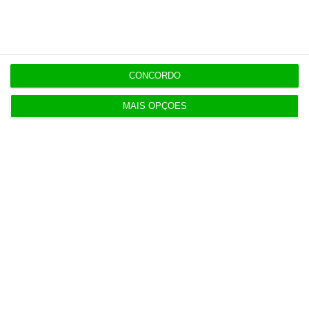
Últimas
14:42
Embraer com receitas de 1,9 mil milhões
CONCORDO
14:26
MAIS OPÇÕES
Buffett regressa às compras e fecha dois grandes
negócios
14:07
Luís Neves “desejoso de conhecer resultados da
auditoria”
13:54
Jeff Bezos perto de comprar participação no
Liverpool