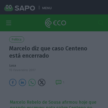
MENU
Política
Marcelo diz que caso Centeno
está encerrado
Lusa
15 Fevereiro 2017
1
Marcelo Rebelo de Sousa afirmou hoje que
quando escreveu nota sobre Centeno no