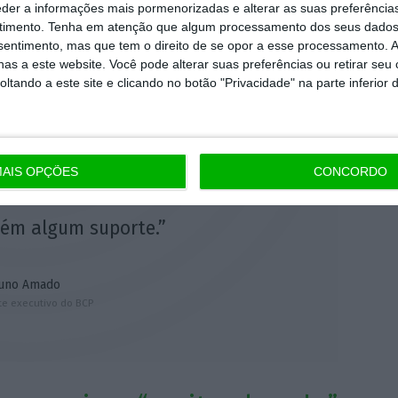
eder a informações mais pormenorizadas e alterar as suas preferência
timento.
Tenha em atenção que algum processamento dos seus dados
nsentimento, mas que tem o direito de se opor a esse processamento. A
as a este website. Você pode alterar suas preferências ou retirar seu
tando a este site e clicando no botão "Privacidade" na parte inferior 
ação sobre o processo do
 faz sentido os acionistas
suportarem custos sem que
AIS OPÇÕES
CONCORDO
 estavam à volta do BES
ém algum suporte.”
uno Amado
te executivo do BCP