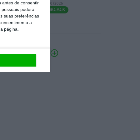
s antes de consentir
07/10/2026
 pessoais poderá
SAIBA MAIS
s suas preferências
 consentimento a
da página.