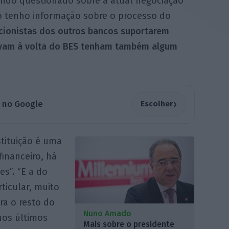
ando questionado sobre a atual negociação
o tenho informação sobre o processo do
acionistas dos outros bancos suportarem
avam à volta do BES tenham também algum
›
a no Google
Escolher
tituição é uma
financeiro, há
s”. “E a do
ticular, muito
ra o resto do
Nuno Amado
nos últimos
Mais sobre o presidente