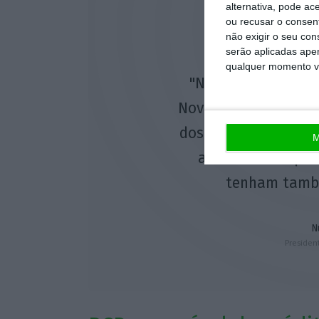
alternativa, pode ac
ou recusar o consen
não exigir o seu co
serão aplicadas apen
qualquer momento vol
"Não tenho inform
Novo Banco, mas não
dos outros bancos 
M
as entidades que
tenham tamb
N
Presiden