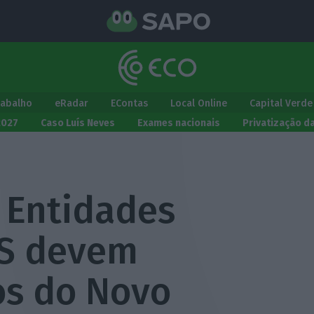
rabalho
eRadar
EContas
Local Online
Capital Verde
2027
Caso Luís Neves
Exames nacionais
Privatização d
 Entidades
ES devem
os do Novo