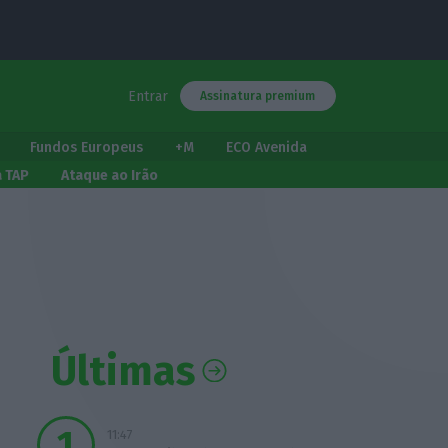
Entrar
Assinatura premium
Fundos Europeus
+M
ECO Avenida
a TAP
Ataque ao Irão
Últimas
11:47