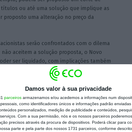
títulos ou até uma solução que implique as
 proposto uma alteração no preço da
gacionistas serão confrontados com o dilema
o não aceitem a solução proposta, o Novo
oder ser liquidado, com implicações também
seus investimentos. Para já, com o contrato
essa de compra e venda que foi assinado foi
ido que desaparecesse o prazo de 02 de
Damos valor à sua privacidade
o ou liquidado, existindo o prazo indicativo
31
parceiros
armazenamos e/ou acedemos a informações num dispositi
essoais, como identificadores únicos e informações padrão enviadas 
 do ano, que pode ser dilatado.
conteúdos personalizados, medição de publicidade e conteúdos, pesqui
serviços.
Com a sua permissão, nós e os nossos parceiros poderemos 
ção precisos através da procura de dispositivos. Poderá clicar para co
ossa parte e pela parte dos nossos 1731 parceiros, conforme descrit