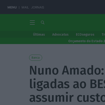
MENU
MAIL
JORNAIS
Últimas
Advocatus
ECOseguros
T
Orçamento do Estado 
Banca
Nuno Amado:
ligadas ao B
assumir cust