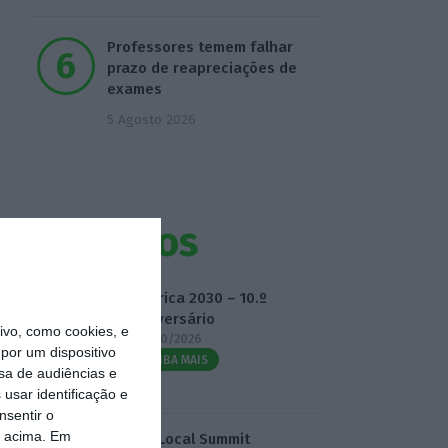
Professores temem falhar
prazo de reapreciações de
exames
5 Agosto 2026
Eventos
Fábrica 2030 – 10.º
Aniversário
vo, como cookies, e
14/10/2026
por um dispositivo
SAIBA MAIS
sa de audiências e
usar identificação e
nsentir o
o acima. Em
3.º Local Summit