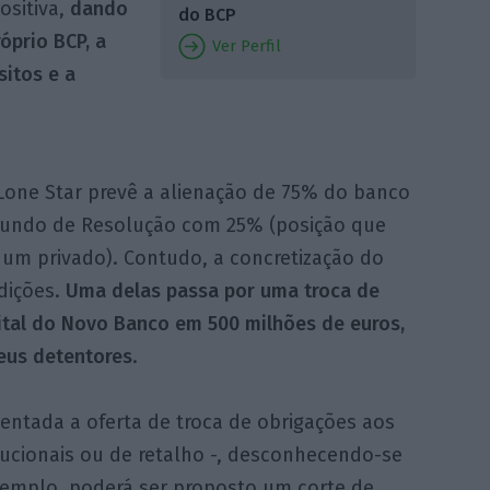
ositiva,
dando
do BCP
óprio BCP, a
Ver Perfil
sitos e a
one Star prevê a alienação de 75% do banco
 Fundo de Resolução com 25% (posição que
um privado). Contudo, a concretização do
ndições.
Uma delas passa por uma troca de
ital do Novo Banco em 500 milhões de euros,
seus detentores
.
entada a oferta de troca de obrigações aos
itucionais ou de retalho -, desconhecendo-se
emplo, poderá ser proposto um corte de