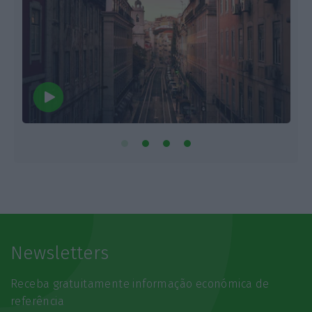
Newsletters
Receba gratuitamente informação económica de
referência