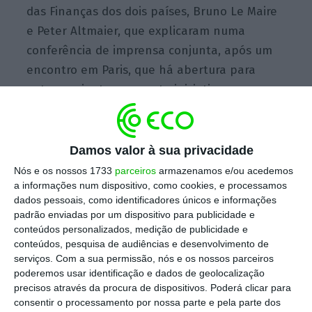
das Finanças dos dois países, Bruno Le Maire
e Peter Altmaier, que explicaram numa
conferência de imprensa conjunta, após um
encontro em Paris, que há abertura para
outros se juntarem a esta iniciativa para a
construção de um compromisso.
Damos valor à sua privacidade
Centeno quer discutir autonomia orçamental da
Nós e os nossos 1733
parceiros
armazenamos e/ou acedemos
Zona Euro
a informações num dispositivo, como cookies, e processamos
Ler Mais
dados pessoais, como identificadores únicos e informações
padrão enviadas por um dispositivo para publicidade e
conteúdos personalizados, medição de publicidade e
“Há que atuar agora” para cumprir a vontade
conteúdos, pesquisa de audiências e desenvolvimento de
serviços.
Com a sua permissão, nós e os nossos parceiros
comum de “uma integração rápida da zona
poderemos usar identificação e dados de geolocalização
euro nos próximos meses”, indicou Le Maire,
precisos através da procura de dispositivos. Poderá clicar para
assinalando que o objetivo é que a zona euro
consentir o processamento por nossa parte e pela parte dos