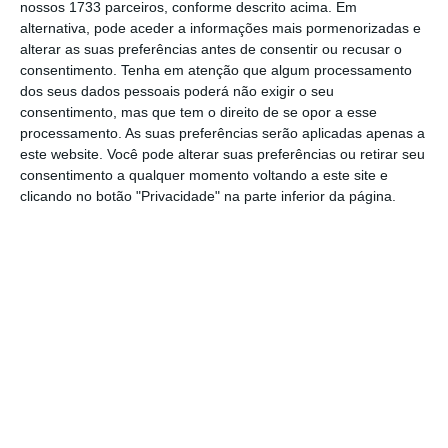
nossos 1733 parceiros, conforme descrito acima. Em
esteja em condições de competir com a China
alternativa, pode aceder a informações mais pormenorizadas e
e os Estados Unidos. Altmaier acrescentou
alterar as suas preferências antes de consentir ou recusar o
que
o prazo indicado para encerrar um acordo
consentimento.
Tenha em atenção que algum processamento
dos seus dados pessoais poderá não exigir o seu
sobre a reforma da zona euro “vai até finais de
consentimento, mas que tem o direito de se opor a esse
2018”.
processamento. As suas preferências serão aplicadas apenas a
este website. Você pode alterar suas preferências ou retirar seu
consentimento a qualquer momento voltando a este site e
Em matéria de fiscalidade, segundo o ministro
clicando no botão "Privacidade" na parte inferior da página.
francês, a ideia é que haja uma proposta
franco-alemã, o mais tardar em junho, com
uma base comum em relação ao imposto
sobre empresas. O ministro alemão afirmou
que
se deve evitar uma competição nesta
matéria no interior da União Europeia
(UE).
Merkel e Schulz querem “despertar a Europa”. O que
é isso?