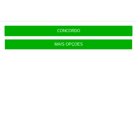
EXCLUSIVO
7:01
Defined.ai mexe na liderança executiva com duas
saídas
CONCORDO
MAIS OPÇÕES
Populares
Portugal não pode ser apenas passagem
6 Agosto 2026
Espanha prepara programa de mísseis até 6 mil
milhões
3 Agosto 2026