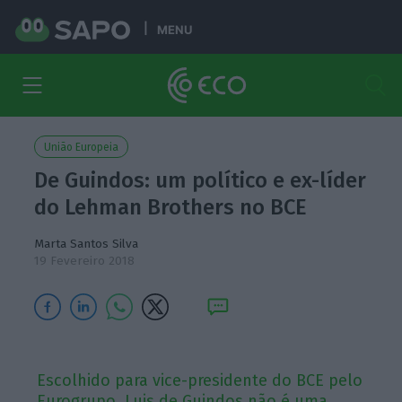
MENU
União Europeia
De Guindos: um político e ex-líder
do Lehman Brothers no BCE
Marta Santos Silva
19 Fevereiro 2018
Escolhido para vice-presidente do BCE pelo
Eurogrupo, Luis de Guindos não é uma