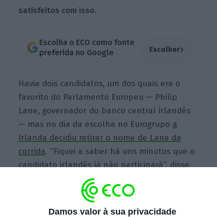
satisfeitos com isso
.
Escolha o ECO como fonte
›
Escolher
preferida no Google
Havia dois candidatos, um dos quais era o
favorito do Parlamento Europeu — Philip
Lane, governador do banco central irlandês
— mas no dia da escolha no Eurogrupo
a
Irlanda decidiu retirar o nome de Lane da
corrida
. “Fiquei a saber há uns minutos que o
candidato irlandês já não participará”, disse
Mário Centeno, enquanto presidente do
Eurogrupo, antes de entrar na reunião desta
segunda-feira. “Isso deixa-nos Luis De
Damos valor à sua privacidade