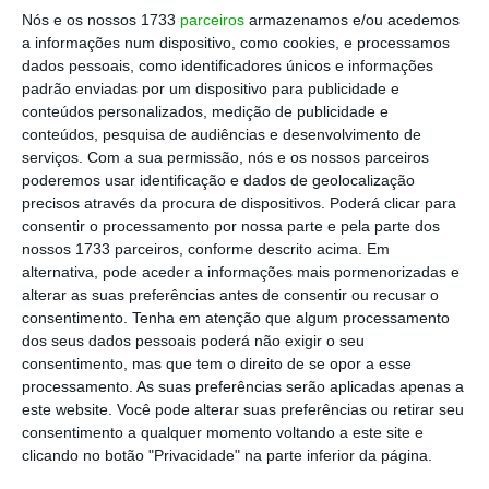
Guindos como o candidato a vice-presidente
Nós e os nossos 1733
parceiros
armazenamos e/ou acedemos
do BCE”. Pouco tempo depois, um comunicado
a informações num dispositivo, como cookies, e processamos
anunciava já essa escolha unânime.
dados pessoais, como identificadores únicos e informações
padrão enviadas por um dispositivo para publicidade e
conteúdos personalizados, medição de publicidade e
conteúdos, pesquisa de audiências e desenvolvimento de
Tweet from @mariofcenteno
serviços.
Com a sua permissão, nós e os nossos parceiros
poderemos usar identificação e dados de geolocalização
precisos através da procura de dispositivos. Poderá clicar para
De Guindos tem 58 anos e é o ministro das
consentir o processamento por nossa parte e pela parte dos
Finanças de Mariano Rajoy desde 2011, tendo
nossos 1733 parceiros, conforme descrito acima. Em
guiado as finanças do país através do
alternativa, pode aceder a informações mais pormenorizadas e
alterar as suas preferências antes de consentir ou recusar o
conturbado período pós-crise. No entanto,
consentimento.
Tenha em atenção que algum processamento
antes disso De Guindos era o líder do braço
dos seus dados pessoais poderá não exigir o seu
ibérico do Lehman Brothers, cujo colapso
consentimento, mas que tem o direito de se opor a esse
processamento. As suas preferências serão aplicadas apenas a
teve um papel importante no
este website. Você pode alterar suas preferências ou retirar seu
desencadeamento da crise de 2008, e
consentimento a qualquer momento voltando a este site e
também trabalhou na consultora
clicando no botão "Privacidade" na parte inferior da página.
PriceWaterhouseCoopers. Não é o perfil