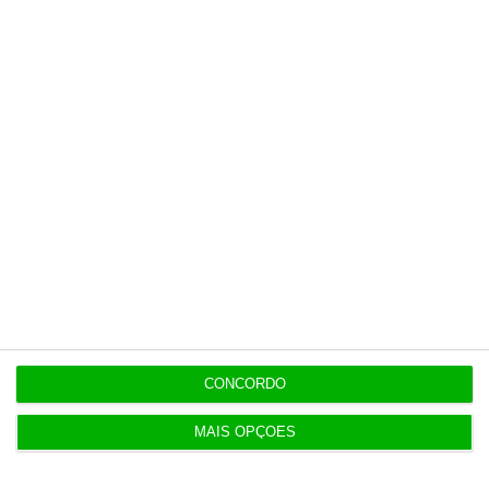
especiais que mostram o outro lado da
história.
Esta assinatura é uma forma de apoiar
o ECO e os seus jornalistas. A nossa
contrapartida é o jornalismo
independente, rigoroso e credível.
Assine já
Veja todos os planos
CONCORDO
MAIS OPÇÕES
Últimas