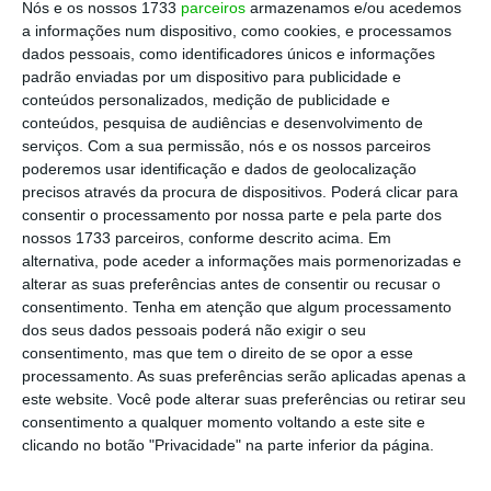
Além disso, a empresa liderada por António
Nós e os nossos 1733
parceiros
armazenamos e/ou acedemos
a informações num dispositivo, como cookies, e processamos
Mexia fala de um ganho de 25 milhões com a
dados pessoais, como identificadores únicos e informações
venda da posição da REN, mas também do
padrão enviadas por um dispositivo para publicidade e
pagamento de uma contribuição para o setor
conteúdos personalizados, medição de publicidade e
conteúdos, pesquisa de audiências e desenvolvimento de
no valor de 67 milhões de euros.
serviços.
Com a sua permissão, nós e os nossos parceiros
poderemos usar identificação e dados de geolocalização
precisos através da procura de dispositivos. Poderá clicar para
consentir o processamento por nossa parte e pela parte dos
EDP – Energias de Portugal
nossos 1733 parceiros, conforme descrito acima. Em
Mais sobre a empresa
alternativa, pode aceder a informações mais pormenorizadas e
Ver Perfil
alterar as suas preferências antes de consentir ou recusar o
consentimento.
Tenha em atenção que algum processamento
dos seus dados pessoais poderá não exigir o seu
consentimento, mas que tem o direito de se opor a esse
“No primeiro semestre de 2018, a EDP
processamento. As suas preferências serão aplicadas apenas a
prosseguiu a sua estratégia de crescimento
este website. Você pode alterar suas preferências ou retirar seu
consentimento a qualquer momento voltando a este site e
focada em energias renováveis e no Brasil
“,
clicando no botão "Privacidade" na parte inferior da página.
escreve a companhia
numa nota enviada à
CMVM
. “Excluindo efeitos não recorrentes, o