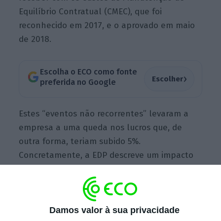
Equilíbrio Contratual (CMEC), que foi
reconhecido em 2017, e o aprovado em maio
de 2018.
Escolha o ECO como fonte
›
Escolher
preferida no Google
Estes “eventos não recorrentes” levaram a
empresa a uma queda nos lucros que, de
outra forma, teriam subido 5%.
Concretamente, a EDP descreve um impacto
negativo de 64 milhões de euros
“correspondente à contribuição
extraordinária para o setor de energia”,
e uma
perda de 13 milhões de euros com os CMEC
.
Damos valor à sua privacidade