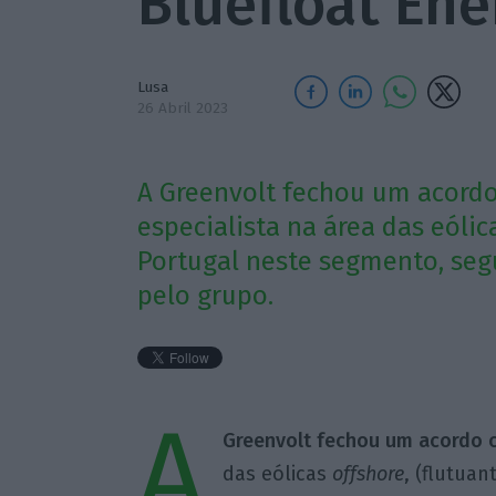
Bluefloat Ene
Lusa
26 Abril 2023
A Greenvolt fechou um acordo
especialista na área das eólic
Portugal neste segmento, se
pelo grupo.
A
Greenvolt fechou um acordo c
das eólicas
offshore
, (flutua