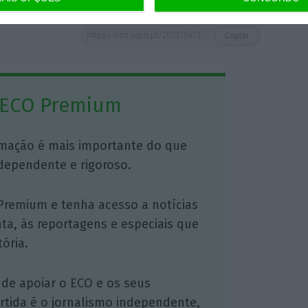
https://eco.sapo.pt/2023/04/26/greenvolt-fecha-acordo-para-eolicas-offshore-com-bluefloat-energy/
Copiar
 ECO Premium
mação é mais importante do que
dependente e rigoroso.
Premium e tenha acesso a notícias
nta, às reportagens e especiais que
ória.
 de apoiar o ECO e os seus
artida é o jornalismo independente,