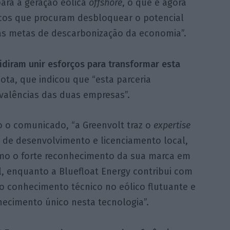
ara a geração eólica
offshore
, o que é agora
icos que procuram desbloquear o potencial
 as metas de descarbonização da economia”.
idiram unir esforços para transformar esta
ota, que indicou que “esta parceria
alências das duas empresas”.
 o comunicado, “a Greenvolt traz o
expertise
] de desenvolvimento e licenciamento local,
o o forte reconhecimento da sua marca em
l, enquanto a Bluefloat Energy contribui com
o conhecimento técnico no eólico flutuante e
ecimento único nesta tecnologia”.