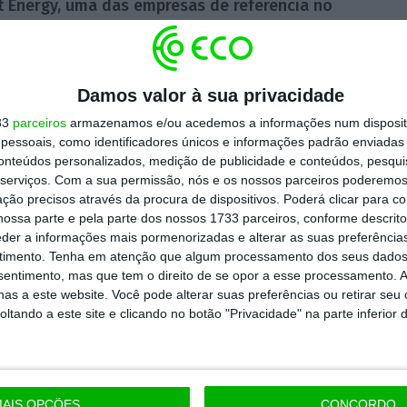
t Energy, uma das empresas de referência no
ncia profunda na tecnologia flutuante,
a
to estratégico, expandindo as suas
to do
offshore
em Portugal”, disse João
Damos valor à sua privacidade
O) do grupo Greenvolt, citado na mesma nota.
33
parceiros
armazenamos e/ou acedemos a informações num dispositi
essoais, como identificadores únicos e informações padrão enviadas 
conteúdos personalizados, medição de publicidade e conteúdos, pesqui
efloat Energy, afirma que a “entrada no
serviços.
Com a sua permissão, nós e os nossos parceiros poderemos 
tural” da sua “estratégia eólica flutuante
ção precisos através da procura de dispositivos. Poderá clicar para co
ossa parte e pela parte dos nossos 1733 parceiros, conforme descrit
eder a informações mais pormenorizadas e alterar as suas preferência
timento.
Tenha em atenção que algum processamento dos seus dados
 geração de energia eólica
offshore
, para
nsentimento, mas que tem o direito de se opor a esse processamento. A
as a este website. Você pode alterar suas preferências ou retirar seu
elerar o importante processo de
tando a este site e clicando no botão "Privacidade" na parte inferior 
eline de cerca de 24 GW [gigawatts]” em
es: Espanha, França, Itália, Escócia,
mbia e Portugal.
AIS OPÇÕES
CONCORDO