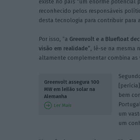
existe no país “um enorme potencial p
reconhecido pelos responsáveis polít
desta tecnologia para contribuir para
Por isso, “a
Greenvolt e a Bluefloat dec
visão em realidade”
, lê-se na mesma n
altamente complementar combina as v
Segundo
Greenvolt assegura 100
[perícia
MW em leilão solar na
bem com
Alemanha
Portuga
Ler Mais
um vast
um conh