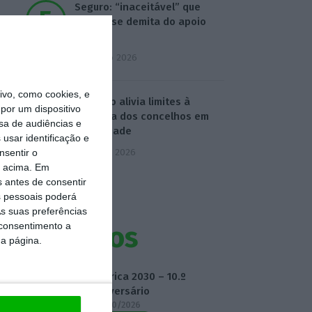
Seguro: “inaceitável” que
Estado se demita do apoio
social
6 Agosto 2026
vo, como cookies, e
Governo alivia limites à
por um dispositivo
despesa dos concelhos em
sa de audiências e
calamidade
usar identificação e
7 Agosto 2026
nsentir o
o acima. Em
s antes de consentir
 pessoais poderá
s suas preferências
 consentimento a
Eventos
da página.
Fábrica 2030 – 10.º
Aniversário
14/10/2026