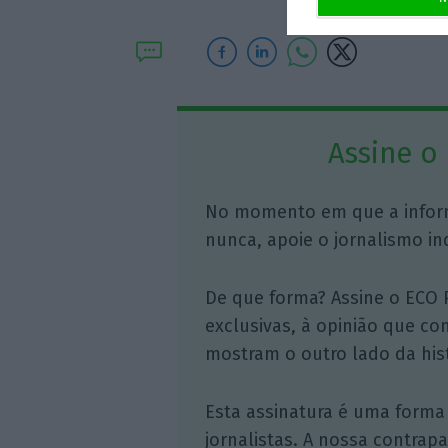
Assine o
No momento em que a infor
nunca, apoie o jornalismo in
De que forma? Assine o ECO 
exclusivas, à opinião que co
mostram o outro lado da hist
Esta assinatura é uma forma
jornalistas. A nossa contrap