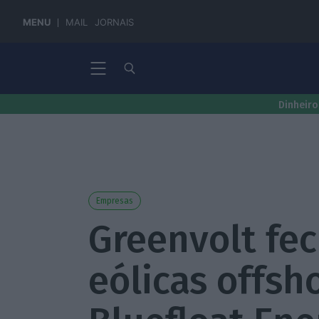
MENU
MAIL
JORNAIS
Dinheiro
Empresas
Greenvolt fe
eólicas offsh