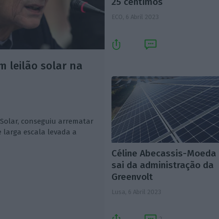
25 cêntimos
ECO,
6 Abril 2023
 leilão solar na
xSolar, conseguiu arrematar
e larga escala levada a
Céline Abecassis-Moeda
sai da administração da
Greenvolt
Lusa,
6 Abril 2023