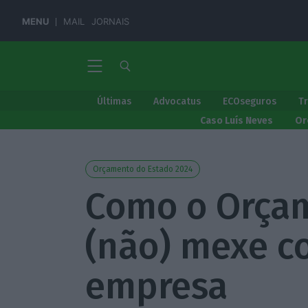
MENU
MAIL
JORNAIS
Últimas
Advocatus
ECOseguros
T
Caso Luís Neves
Or
Orçamento do Estado 2024
Como o Orça
(não) mexe c
empresa