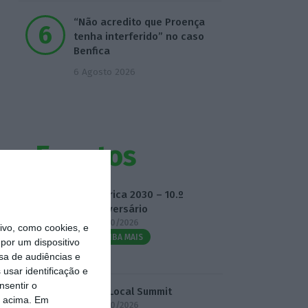
“Não acredito que Proença
tenha interferido” no caso
Benfica
6 Agosto 2026
Eventos
Fábrica 2030 – 10.º
Aniversário
14/10/2026
vo, como cookies, e
SAIBA MAIS
por um dispositivo
sa de audiências e
usar identificação e
nsentir o
3.º Local Summit
o acima. Em
07/10/2026