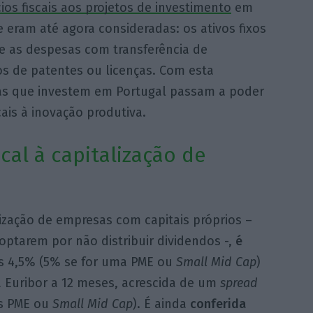
ios fiscais aos projetos de investimento
em
 eram até agora consideradas: os ativos fixos
 e as despesas com transferência de
os de patentes ou licenças. Com esta
cas que investem em Portugal passam a poder
cais à inovação produtiva.
cal à capitalização de
lização de empresas com capitais próprios –
optarem por não distribuir dividendos -,
é
s 4,5% (5% se for uma PME ou
Small Mid Cap
)
à Euribor a 12 meses, acrescida de um
spread
as PME ou
Small Mid Cap
). É ainda
conferida