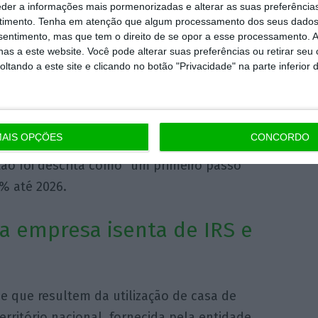
eder a informações mais pormenorizadas e alterar as suas preferência
timento.
Tenha em atenção que algum processamento dos seus dados
nsentimento, mas que tem o direito de se opor a esse processamento. A
as a este website. Você pode alterar suas preferências ou retirar seu
veis às viaturas ligeiras de passageiros e de
tando a este site e clicando no botão "Privacidade" na parte inferior 
2024.
No caso de viaturas com um custo de
axa passa de 10% para 8,5%
; no escalão
uros, baixa de 27,5% para 25,5%; e a que até
AIS OPÇÕES
CONCORDO
ras que custa mais de 35.000 euros, é reduzida
ão foi descrita como “um primeiro passo”
% até 2026.
a empresa isenta de IRS e
 que resultem da utilização de casa de
rritório nacional, fornecida pela entidade