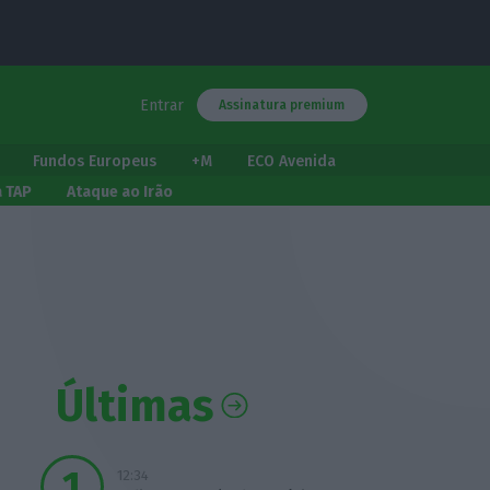
Entrar
Assinatura premium
Fundos Europeus
+M
ECO Avenida
a TAP
Ataque ao Irão
Últimas
12:34