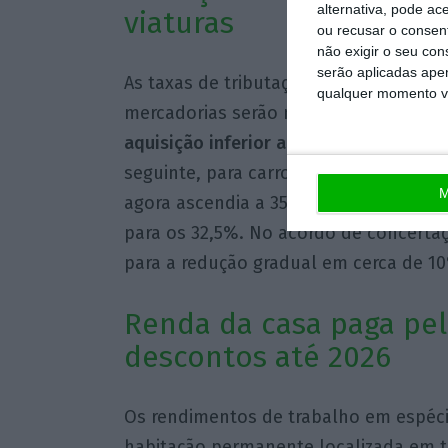
alternativa, pode ac
viaturas
ou recusar o consen
não exigir o seu co
serão aplicadas apen
As taxas de tributação autónoma aplicá
qualquer momento vol
mercadorias serão mais reduzidas em 
aquisição inferior a 27.500 euros, a t
seguinte, para carros até aos 35.000 e
M
agora ascendia a 35%, relativa a viatu
para os 32,5%. No acordo de concertaç
para a redução gradual em cerca de 10
Renda da casa paga pel
descontos até 2026
Os rendimentos de trabalho em espécie
habitação permanente localizada em te