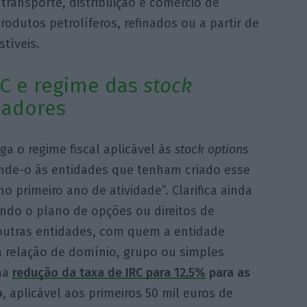
transporte, distribuição e comércio de
rodutos petrolíferos, refinados ou a partir de
tíveis.
C e regime das
stock
dadores
ga o regime fiscal aplicável às
stock
options
nde-o às entidades que tenham criado esse
o primeiro ano de atividade”. Clarifica ainda
ndo o plano de opções ou direitos de
 outras entidades, com quem a entidade
 relação de domínio, grupo ou simples
ma
redução da taxa de IRC para 12,5%
para as
o
, aplicável aos primeiros 50 mil euros de