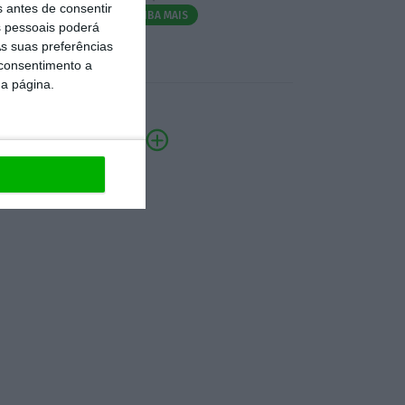
s antes de consentir
SAIBA MAIS
 pessoais poderá
s suas preferências
 consentimento a
da página.