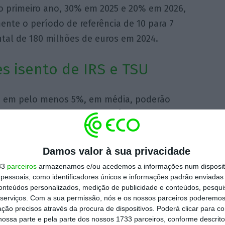
 primeiro ano, 30% em 2025 e 20% em 2026,
ente o período de referência de 10 para 7
al de 180 milhões de euros em 2024.
s isento de IRS e TSU
s em pelo menos 5%, em média, poderão
nto de IRS e de Taxa Social Única (TSU)
, a
dependentemente do salário base do
osta orçamental para o próximo ano, esses
Damos valor à sua privacidade
nta para o cálculo do IRS, pois “são
33
parceiros
armazenamos e/ou acedemos a informações num dispositi
ão da taxa aplicável aos restantes
essoais, como identificadores únicos e informações padrão enviadas 
conteúdos personalizados, medição de publicidade e conteúdos, pesqui
serviços.
Com a sua permissão, nós e os nossos parceiros poderemos 
ção precisos através da procura de dispositivos. Poderá clicar para co
es autónomas na compra de
ossa parte e pela parte dos nossos 1733 parceiros, conforme descrit