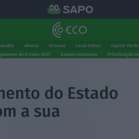
rabalho
eRadar
EContas
Local Online
Capital Verde
çamento do Estado 2027
Exames nacionais
Privatização d
mento do Estado
om a sua