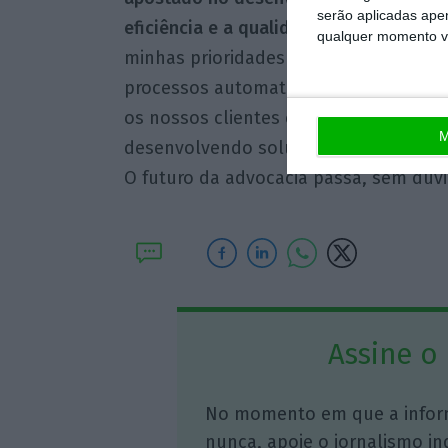
serão aplicadas apen
eficiência e a qualidade dos serviços 
qualquer momento vol
minhas prioridades tem sido a organiz
processos automatizados. Como sócio
os nossos clientes e para o próprio set
M
desenvolvendo soluções que combinam
O futuro da advocacia passa, sem dúvi
Assine o
No momento em que a infor
nunca, apoie o jornalismo in