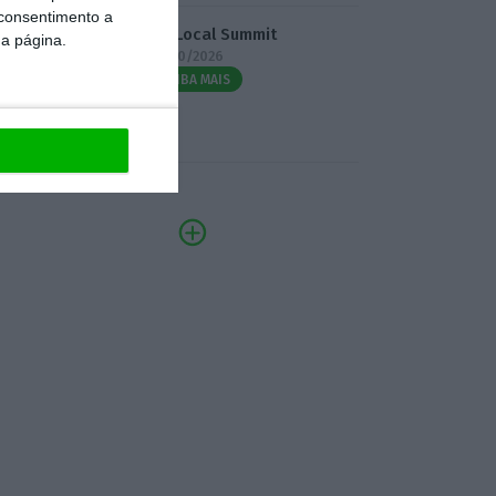
 consentimento a
3.º Local Summit
da página.
07/10/2026
SAIBA MAIS