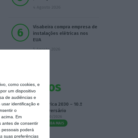
4 Agosto 2026
Visabeira compra empresa de
instalações elétricas nos
EUA
5 Agosto 2026
Eventos
vo, como cookies, e
por um dispositivo
sa de audiências e
Fábrica 2030 – 10.º
usar identificação e
Aniversário
nsentir o
14/10/2026
o acima. Em
s antes de consentir
SAIBA MAIS
 pessoais poderá
s suas preferências