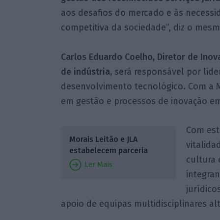
aos desafios do mercado e às necessid
competitiva da sociedade”, diz o mes
Carlos Eduardo Coelho, Diretor de In
de indústria,
será responsável por lider
desenvolvimento tecnológico. Com a M
em gestão e processos de inovação e
Com esta
Morais Leitão e JLA
vitalid
estabelecem parceria
cultura 
Ler Mais
integran
jurídico
apoio de equipas multidisciplinares al