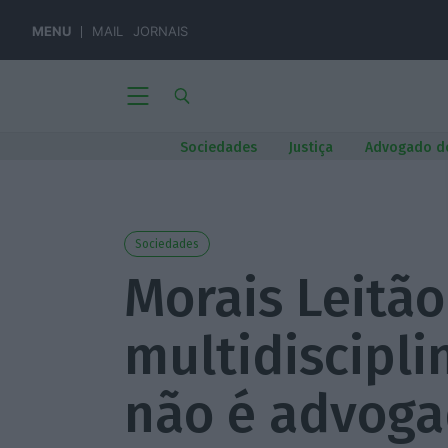
MENU
MAIL
JORNAIS
Sociedades
Justiça
Advogado d
Sociedades
Morais Leitã
multidiscipli
não é advog