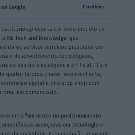
›
a no Google
Escolher
o escritório apresenta um novo modelo de
,
a ML Tech and Knowledge,
que
enta os serviços jurídicos prestados em
oria e desenvolvimento tecnológicos,
ria de gestão e inteligência artificial. “Este
e quatro fatores-chave: foco no cliente,
nsformação digital e one stop shop com
critório, em comunicado.
representa
“um marco no posicionamento
 competências avançadas em tecnologia e
dicos da sociedade.
Esta evolução responde