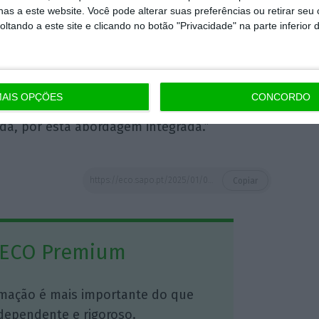
as a este website. Você pode alterar suas preferências ou retirar seu
que prestamos aos nossos clientes.
Uma das
tando a este site e clicando no botão "Privacidade" na parte inferior 
ação interna e operacional, com foco em
, estou empenhado em levar esta visão para
or, liderando equipas multidisciplinares e
AIS OPÇÕES
CONCORDO
 tecnologia, consultoria e
expertise
jurídica.
da, por esta abordagem integrada.”
https://eco.sapo.pt/2025/01/09/morais-leitao-adota-modelo-multidisciplinar/
Copiar
 ECO Premium
mação é mais importante do que
dependente e rigoroso.