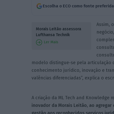
Escolha o ECO como fonte preferid
Assim, 
Morais Leitão assessora
negócio
Lufthansa Technik
complem
Ler Mais
consult
consulto
modelo distingue-se pela articulação d
conhecimento jurídico, inovação e tra
valências diferenciadas”, explica o es
A criação da ML Tech and Knowledge 
inovador da Morais Leitão, ao agregar
gestão aos reconhecidos serviços jurí