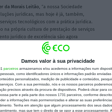
er da Morais Leitão
, “a nossa Sociedade
luções jurídicas, mas hoje é já, também,
serviços tecnológicos com a prática jurídica.
 na própria cultura de prestação de serviços
ento jurídico de excelência são agora
a e inteligência artificial. Não mudámos a
 serviço aos clientes a um novo nível. A
ó uma resposta ao mercado, mas uma
Damos valor à sua privacidade
ar as melhores competências jurídicas com
31
parceiros
armazenamos e/ou acedemos a informações num dispositi
em tecnologia e análise de dados.”
essoais, como identificadores únicos e informações padrão enviadas 
conteúdos personalizados, medição de publicidade e conteúdos, pesqui
serviços.
Com a sua permissão, nós e os nossos parceiros poderemos 
ta transformação é um desafio empolgante e
ção precisos através da procura de dispositivos. Poderá clicar para co
ossa parte e pela parte dos nossos 1731 parceiros, conforme descrit
ar a posição da Morais Leitão como
eder a informações mais pormenorizadas e alterar as suas preferência
co.
Desde que me juntei à sociedade, temos
timento.
Tenha em atenção que algum processamento dos seus dados
nsentimento, mas que tem o direito de se opor a esse processamento. A
co como pilar estratégico para melhorar a