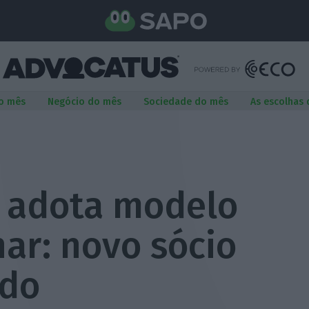
o mês
Negócio do mês
Sociedade do mês
As escolhas
o adota modelo
nar: novo sócio
ado