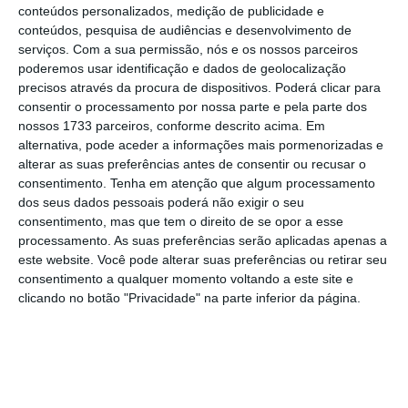
É importante, por isso, que os empregadores
conteúdos personalizados, medição de publicidade e
definam previamente “políticas disciplinares”
conteúdos, pesquisa de audiências e desenvolvimento de
serviços.
Com a sua permissão, nós e os nossos parceiros
relativamente a eventuais “más condutas” no
poderemos usar identificação e dados de geolocalização
metaverso – isto para que estas (e outras)
precisos através da procura de dispositivos. Poderá clicar para
potenciais situações de violação de deveres
consentir o processamento por nossa parte e pela parte dos
nossos 1733 parceiros, conforme descrito acima. Em
laborais sejam devidamente analisadas do ponto
alternativa, pode aceder a informações mais pormenorizadas e
de vista jurídico laboral e, caso se justifique,
alterar as suas preferências antes de consentir ou recusar o
tratadas de forma adequada e proporcional.
consentimento.
Tenha em atenção que algum processamento
dos seus dados pessoais poderá não exigir o seu
consentimento, mas que tem o direito de se opor a esse
2.
Os trabalhadores passam a estar “expostos” a
processamento. As suas preferências serão aplicadas apenas a
merchandising
no metaverso, o que
este website. Você pode alterar suas preferências ou retirar seu
consentimento a qualquer momento voltando a este site e
provavelmente levará a que comprem produtos
clicando no botão "Privacidade" na parte inferior da página.
para si e para os seus avatares.
Nesse contexto – e assumindo-se que as
criptomoedas serão utilizadas para essa