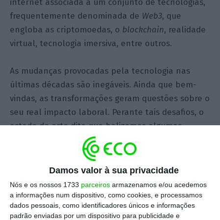
internet associada a um conjunto de tecnologias,
frequentemente denominada de
Web3
, que
engloba as criptomoedas, o
blockchain
, realidade
virtual, tecnologia imersiva, entre outros.
As mudanças provocadas pela tecnologia nas
últimas décadas são inegáveis. Ainda que bem-
vindas, as transformações geram questões sobre o
seu real impacto laboral. Perante tais desafios, o
estado da arte dita que balizemos algumas
reflexões que não podemos deixar de referir numa
abordagem breve, mas séria, sobre o metaverso:
Damos valor à sua privacidade
1.
Já surgiram as primeiras
queixas de assédio
Nós e os nossos 1733
parceiros
armazenamos e/ou acedemos
sexual no metaverso
!
a informações num dispositivo, como cookies, e processamos
dados pessoais, como identificadores únicos e informações
padrão enviadas por um dispositivo para publicidade e