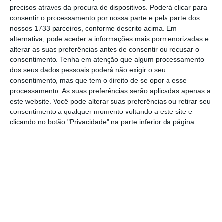
precisos através da procura de dispositivos. Poderá clicar para
mais importante do que nunca, apoie
consentir o processamento por nossa parte e pela parte dos
o jornalismo independente e rigoroso.
nossos 1733 parceiros, conforme descrito acima. Em
alternativa, pode aceder a informações mais pormenorizadas e
alterar as suas preferências antes de consentir ou recusar o
De que forma? Assine o ECO Premium e
consentimento.
Tenha em atenção que algum processamento
tenha acesso a notícias exclusivas, à
dos seus dados pessoais poderá não exigir o seu
opinião que conta, às reportagens e
consentimento, mas que tem o direito de se opor a esse
processamento. As suas preferências serão aplicadas apenas a
especiais que mostram o outro lado da
este website. Você pode alterar suas preferências ou retirar seu
história.
consentimento a qualquer momento voltando a este site e
clicando no botão "Privacidade" na parte inferior da página.
Esta assinatura é uma forma de apoiar
o ECO e os seus jornalistas. A nossa
contrapartida é o jornalismo
independente, rigoroso e credível.
Assine já