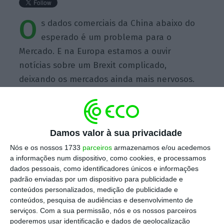
O
s dados comerciais da China abaixo do
esperado é um problema para o
Mercado. E na Europa estamos a ouvir
notícias sobre um Brexit complicado,
deixando os mercados ainda mais nervosos.
Damos valor à sua privacidade
https://eco.sapo.pt/quote/jeff-zipper-os-dados-comerciais-da-china-abaixo-do-esperado-e-um-3/
Copiar
Nós e os nossos 1733
parceiros
armazenamos e/ou acedemos
a informações num dispositivo, como cookies, e processamos
dados pessoais, como identificadores únicos e informações
padrão enviadas por um dispositivo para publicidade e
Assine o ECO Premium
conteúdos personalizados, medição de publicidade e
conteúdos, pesquisa de audiências e desenvolvimento de
serviços.
Com a sua permissão, nós e os nossos parceiros
No momento em que a informação é
poderemos usar identificação e dados de geolocalização