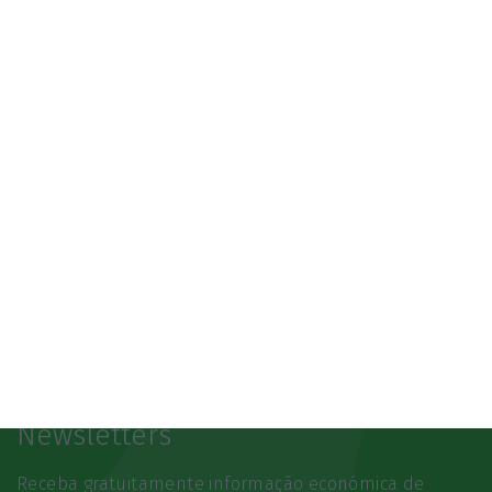
3.º Local Summit
07/10/2026
SAIBA MAIS
Newsletters
Receba gratuitamente informação económica de