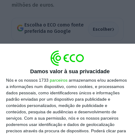
milhões de euros.
Escolha o ECO como fonte
›
Escolher
preferida no Google
De acordo com os dados do Banco de
Portugal, em dezembro registaram-se, em
termos líquidos,
resgates no montante de 25
Damos valor à sua privacidade
milhões de euros nos Certificados de Aforro
.
Nós e os nossos 1733
parceiros
armazenamos e/ou acedemos
Esta quebra segue a tendência registada no
a informações num dispositivo, como cookies, e processamos
mês anterior, sendo reflexo da queda
dados pessoais, como identificadores únicos e informações
padrão enviadas por um dispositivo para publicidade e
acentuada das taxas oferecidas,
conteúdos personalizados, medição de publicidade e
especialmente quando se aproxima o fim do
conteúdos, pesquisa de audiências e desenvolvimento de
prémio extraordinário na Série C — o prémio
serviços.
Com a sua permissão, nós e os nossos parceiros
poderemos usar identificação e dados de geolocalização
devia acabar em dezembro mas foi
precisos através da procura de dispositivos. Poderá clicar para
prolongado até março.