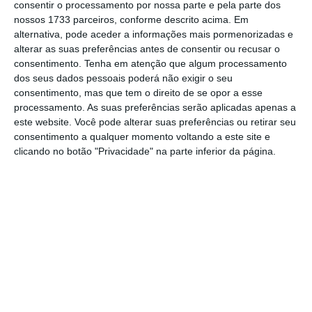
consentir o processamento por nossa parte e pela parte dos
nossos 1733 parceiros, conforme descrito acima. Em
alternativa, pode aceder a informações mais pormenorizadas e
alterar as suas preferências antes de consentir ou recusar o
consentimento.
Tenha em atenção que algum processamento
Bónus dos certificados prolongado até março
dos seus dados pessoais poderá não exigir o seu
Ler Mais
consentimento, mas que tem o direito de se opor a esse
processamento. As suas preferências serão aplicadas apenas a
este website. Você pode alterar suas preferências ou retirar seu
Ao mesmo tempo, os
CTPM voltaram a captar
consentimento a qualquer momento voltando a este site e
clicando no botão "Privacidade" na parte inferior da página.
mais de 300 milhões de euros
. O total
aplicado pelos aforradores ascendeu a 313
milhões, revela o Boletim Estatístico, o que
permitiu que no acumulado de dezembro o
valor de financiamento obtido pelo Estado
através destes dois produtos ascendeu a 288
milhões. Tinha sido de 236 milhões em
novembro.