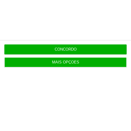
7 Agosto 2026
Auditoria à Polícia Judiciaria foi pedida pelo atual
diretor
7 Agosto 2026
Diretor financeiro da PJ nega obra feita por amigo
CONCORDO
de Neves
MAIS OPÇÕES
Populares
“Americanos consideram que há muita fruta
pendurada no futebol europeu”