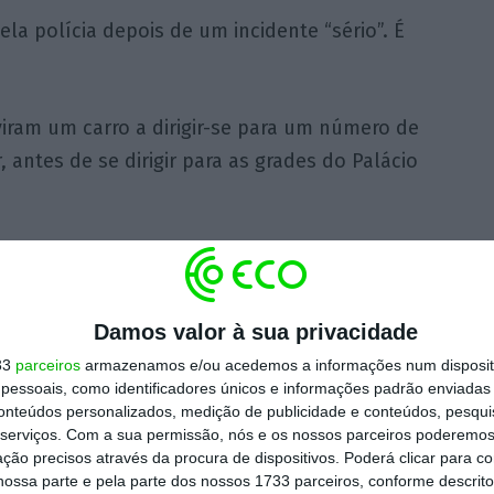
la polícia depois de um incidente “sério”. É
iram um carro a dirigir-se para um número de
antes de se dirigir para as grades do Palácio
das, estando a ser tratadas; dois desses
r. São a terceira e quarta vítimas
Damos valor à sua privacidade
33
parceiros
armazenamos e/ou acedemos a informações num dispositi
s deputados dentro dos seus escritórios e
essoais, como identificadores únicos e informações padrão enviadas 
conteúdos personalizados, medição de publicidade e conteúdos, pesqui
serviços.
Com a sua permissão, nós e os nossos parceiros poderemos 
ção precisos através da procura de dispositivos. Poderá clicar para co
ossa parte e pela parte dos nossos 1733 parceiros, conforme descrit
 foi fechada a pedido da polícia. O tráfego