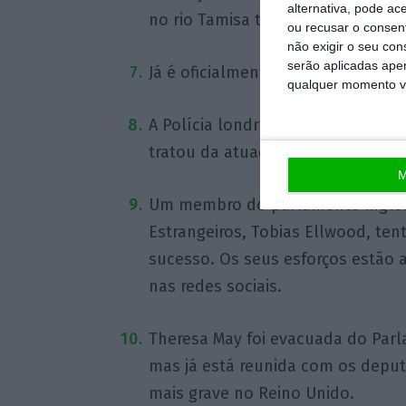
alternativa, pode ac
no rio Tamisa também.
ou recusar o consen
não exigir o seu co
serão aplicadas apen
Já é oficialmente um “atentado ter
qualquer momento vol
A Polícia londrina afirma que há 
tratou da atuação de um atacante
M
Um membro do parlamento inglês 
Estrangeiros, Tobias Ellwood, ten
sucesso. Os seus esforços estão 
nas redes sociais.
Theresa May foi evacuada do Parl
mas já está reunida com os deput
mais grave no Reino Unido.