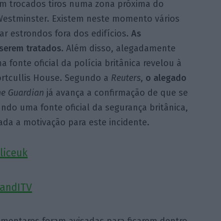
ram trocados tiros numa zona próxima do
 Westminster. Existem neste momento vários
tar estrondos fora dos edifícios.
As
 serem tratados
. Além disso, alegadamente
fonte oficial da polícia britânica revelou à
ortcullis House. Segundo a
Reuters
,
o alegado
he Guardian
já avança a confirmação de que se
undo uma fonte oficial da segurança britânica,
rada a motivação para este incidente.
liceuk
andITV
amentares foram avisadas para ficarem dentro