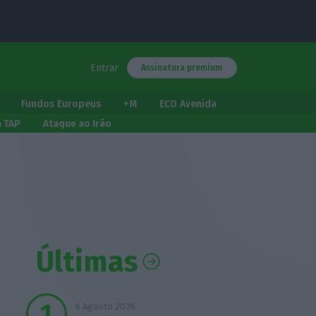
Entrar
Assinatura premium
Fundos Europeus
+M
ECO Avenida
a TAP
Ataque ao Irão
Últimas
6 Agosto 2026