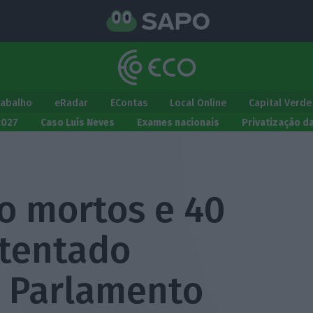
rabalho
eRadar
EContas
Local Online
Capital Verde
2027
Caso Luís Neves
Exames nacionais
Privatização d
o mortos e 40
atentado
o Parlamento