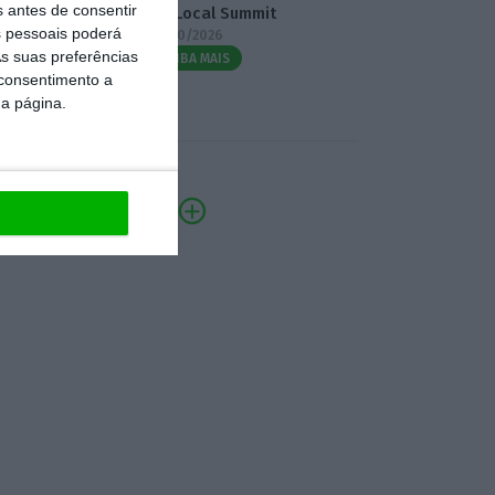
s antes de consentir
3.º Local Summit
 pessoais poderá
07/10/2026
s suas preferências
SAIBA MAIS
 consentimento a
da página.