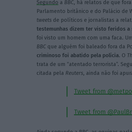
Segundo
a
BBC
, há relatos de que fo
Parlamento britânico e do Palácio de
tweets
de políticos e jornalistas a rela
testemunhas dizem ter visto feridos a
foi visto um homem com uma faca. Uma 
BBC
que alguém foi baleado fora da P
criminoso foi abatido pela polícia
. O
T
trata de um “atentado terrorista”. Seg
citada pela
Reuters
, ainda não foi apu
Tweet from @metpo
Tweet from @PaulBr
Ainda segundo a BBC, as equipas parl