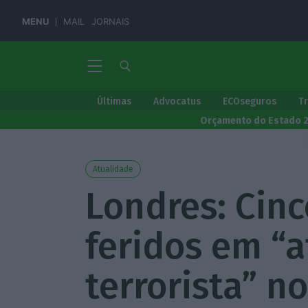
MENU
MAIL
JORNAIS
Últimas
Advocatus
ECOseguros
T
Orçamento do Estado 
Atualidade
Londres: Cinc
feridos em “
terrorista” n