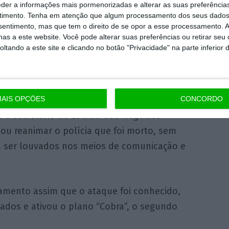
eder a informações mais pormenorizadas e alterar as suas preferência
timento.
Tenha em atenção que algum processamento dos seus dados
nsentimento, mas que tem o direito de se opor a esse processamento. A
as a este website. Você pode alterar suas preferências ou retirar seu
rorista”, de acordo com a polícia.
tando a este site e clicando no botão "Privacidade" na parte inferior 
pelo menos 20 civis feridos mas que só se
.
AIS OPÇÕES
CONCORDO
e secretário de Estado dos Negócios
tou reanimar o polícia que foi morto, sem
a ser louvados nos meios de comunicação e
amento assim que o ataque foi conhecido,
ados e ativou o plano “Cobra”, o segundo