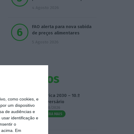
4 Agosto 2026
FAO alerta para nova subida
de preços alimentares
5 Agosto 2026
Eventos
Fábrica 2030 – 10.º
vo, como cookies, e
Aniversário
por um dispositivo
14/10/2026
sa de audiências e
SAIBA MAIS
usar identificação e
nsentir o
o acima. Em