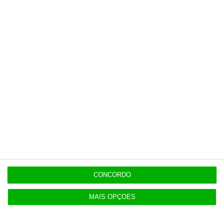
tenha acesso a notícias exclusivas, à
opinião que conta, às reportagens e
especiais que mostram o outro lado da
história.
Esta assinatura é uma forma de apoiar
o ECO e os seus jornalistas. A nossa
contrapartida é o jornalismo
independente, rigoroso e credível.
Assine já
Veja todos os planos
CONCORDO
MAIS OPÇÕES