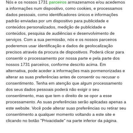
Nós e os nossos 1731
parceiros
armazenamos e/ou acedemos
série, que
aumentou em 36% o número de
a informações num dispositivo, como cookies, e processamos
espetadores desde o final da sexta
dados pessoais, como identificadores únicos e informações
temporada
. Contando aqueles que veem os
padrão enviadas por um dispositivo para publicidade e
conteúdos personalizados, medição de publicidade e
episódios após o dia de lançamento, a série
conteúdos, pesquisa de audiências e desenvolvimento de
chega a um público de 30 milhões.
serviços.
Com a sua permissão, nós e os nossos parceiros
poderemos usar identificação e dados de geolocalização
precisos através da procura de dispositivos. Poderá clicar para
Leia a notícia completa
aqui
. (Conteúdo em
consentir o processamento por nossa parte e pela parte dos
inglês/ Acesso livre)
nossos 1731 parceiros, conforme descrito acima. Em
alternativa, pode aceder a informações mais pormenorizadas e
Bloomberg
alterar as suas preferências antes de consentir ou recusar o
consentimento.
Tenha em atenção que algum processamento
dos seus dados pessoais poderá não exigir o seu
Tim Cook é recompensado: sucesso da Apple
consentimento, mas que tem o direito de se opor a esse
processamento. As suas preferências serão aplicadas apenas a
dá-lhe 74 milhões de euros
este website. Você pode alterar suas preferências ou retirar seu
consentimento a qualquer momento voltando a este site e
A Apple superou pelo menos dois terços das
clicando no botão "Privacidade" na parte inferior da página.
empresas cotadas num dos principais índices