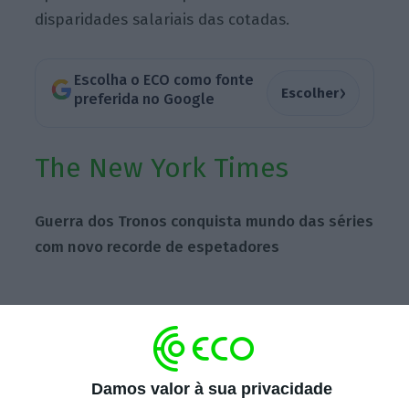
disparidades salariais das cotadas.
Escolha o ECO como fonte
›
Escolher
preferida no Google
The New York Times
Guerra dos Tronos conquista mundo das séries
com novo recorde de espetadores
12,1 milhões de pessoas assistiram esta
segunda-feira ao último episódio
da sétima
temporada de A Guerra dos Tronos. Este é um
Damos valor à sua privacidade
recorde no mundo das séries e da própria