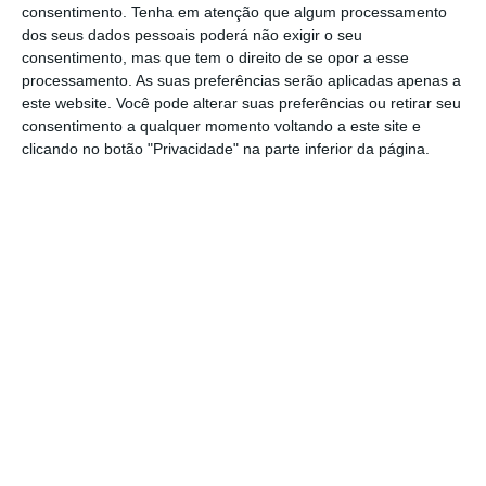
consentimento.
Tenha em atenção que algum processamento
Segundo o Governo, “esta alteração
dos seus dados pessoais poderá não exigir o seu
consentimento, mas que tem o direito de se opor a esse
possibilita
maior liberdade de escolha aos
processamento. As suas preferências serão aplicadas apenas a
beneficiários
e permite-lhes decidir sobre o
este website. Você pode alterar suas preferências ou retirar seu
momento e a forma de recebimento dos
consentimento a qualquer momento voltando a este site e
clicando no botão "Privacidade" na parte inferior da página.
benefícios de pensões, em termos a
desenvolver pela Autoridade de Supervisão
de Seguros e Fundos de Pensões”.
E acrescenta: “Com esta medida é dado mais
um passo para a execução do Programa do
Governo no que respeita ao reforço dos
instrumentos complementares de reforma”. O
diploma em causa também revê
o regime
jurídico de acesso
e exercício
da atividade
seguradora e resseguradora.