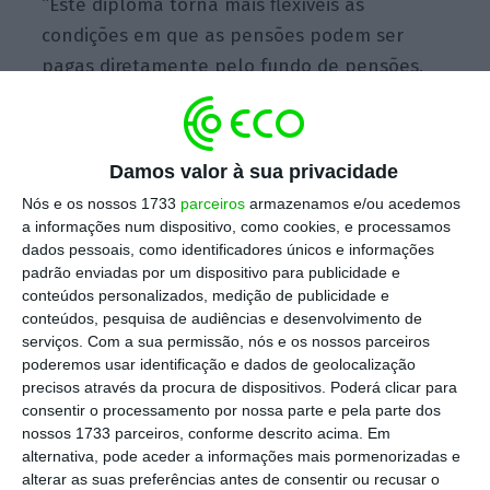
“Este diploma torna mais flexíveis as
condições em que as pensões podem ser
pagas diretamente pelo fundo de pensões,
no caso de planos de contribuição definida. O
pagamento passa a poder ser feito
até ao
limite da respetiva capacidade financeira
, em
Damos valor à sua privacidade
alternativa à contratação de rendas vitalícias
Nós e os nossos 1733
parceiros
armazenamos e/ou acedemos
junto de empresas de seguros, solução que
a informações num dispositivo, como cookies, e processamos
penaliza os beneficiários e era até agora
dados pessoais, como identificadores únicos e informações
padrão enviadas por um dispositivo para publicidade e
obrigatória”,
lê-se no comunicado do
conteúdos personalizados, medição de publicidade e
Conselho de Ministros de hoje.
conteúdos, pesquisa de audiências e desenvolvimento de
serviços.
Com a sua permissão, nós e os nossos parceiros
poderemos usar identificação e dados de geolocalização
precisos através da procura de dispositivos. Poderá clicar para
Pensionistas com aumento têm de escolher meio de
consentir o processamento por nossa parte e pela parte dos
pagamento
nossos 1733 parceiros, conforme descrito acima. Em
Ler Mais
alternativa, pode aceder a informações mais pormenorizadas e
alterar as suas preferências antes de consentir ou recusar o