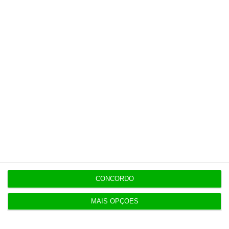
ENTREVISTA
8 Agosto 2026
“Já todos interagimos com bots maus e bons. Mais
maus do que bons”
Populares
“Já todos interagimos com bots maus e bons. Mais
maus do que bons”
8 Agosto 2026
CONCORDO
MAIS OPÇÕES
Linklaters e Pérez-Llorca assessoram venda da
Caravela