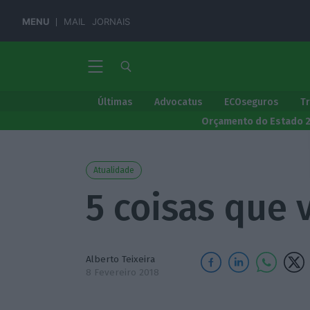
MENU
MAIL
JORNAIS
Últimas
Advocatus
ECOseguros
T
Orçamento do Estado 
Atualidade
5 coisas que 
Alberto Teixeira
8 Fevereiro 2018