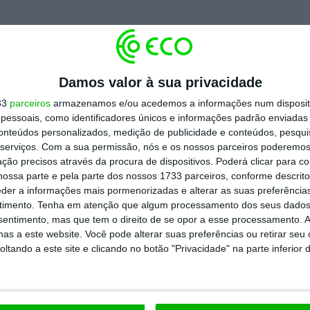
steve vários anos à frente do departamento
a quinta-feira em tribunal no julgamento da
Damos valor à sua privacidade
o ex-vice-presidente de Angola, é o principal
33
parceiros
armazenamos e/ou acedemos a informações num dispositi
essoais, como identificadores únicos e informações padrão enviadas 
conteúdos personalizados, medição de publicidade e conteúdos, pesqui
sas portuguesas
serviços.
Com a sua permissão, nós e os nossos parceiros poderemos 
ção precisos através da procura de dispositivos. Poderá clicar para co
ossa parte e pela parte dos nossos 1733 parceiros, conforme descrit
ores empregam e quais as suas
eder a informações mais pormenorizadas e alterar as suas preferência
timento.
Tenha em atenção que algum processamento dos seus dados
? O INE publica esta quinta-feira um
retrato
nsentimento, mas que tem o direito de se opor a esse processamento. A
as a este website. Você pode alterar suas preferências ou retirar seu
tando a este site e clicando no botão "Privacidade" na parte inferior 
https://eco.sapo.pt/2018/02/08/5-coisas-que-vao-marcar-o-dia-109/
Copiar