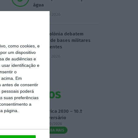
água
4 Agosto 2026
EUA e Polónia debatem
criação de bases militares
vo, como cookies, e
permanentes
por um dispositivo
5 Agosto 2026
sa de audiências e
usar identificação e
nsentir o
o acima. Em
s antes de consentir
Eventos
 pessoais poderá
s suas preferências
 consentimento a
da página.
Fábrica 2030 – 10.º
Aniversário
14/10/2026
SAIBA MAIS