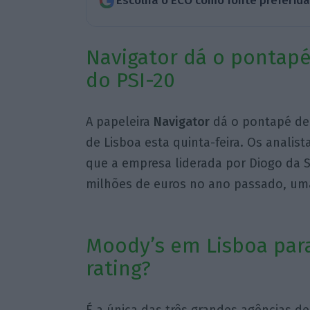
Escolha o ECO como fonte preferid
Navigator dá o pontapé
do PSI-20
A papeleira
Navigator
dá o pontapé de 
de Lisboa esta quinta-feira. Os anali
que a empresa liderada por Diogo da S
milhões de euros no ano passado, uma
Moody’s em Lisboa para
rating?
É a única das três grandes agências d