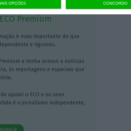
AIS OPÇÕES
CONCORDO
 ECO Premium
mação é mais importante do que
dependente e rigoroso.
Premium e tenha acesso a notícias
nta, às reportagens e especiais que
ória.
 de apoiar o ECO e os seus
artida é o jornalismo independente,
Assine já