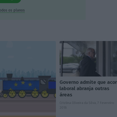
todos os planos
Governo admite que aco
laboral abranja outras
áreas
Cristina Oliveira da Silva,
7 Fevereiro
2018