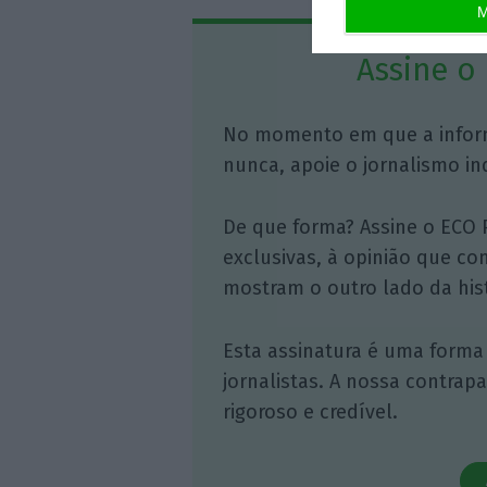
M
Assine o
No momento em que a infor
nunca, apoie o jornalismo in
De que forma? Assine o ECO 
exclusivas, à opinião que co
mostram o outro lado da hist
Esta assinatura é uma forma
jornalistas. A nossa contrap
rigoroso e credível.