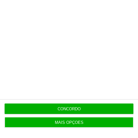
10:57
Fumos do Etna suspendem aeroporto da Catânia
Populares
5 projetos nacionais para o espaço recebem 600
mil euros
3 Agosto 2026
CONCORDO
MAIS OPÇÕES
Preços do petróleo em alta com incertezas nas
negociações