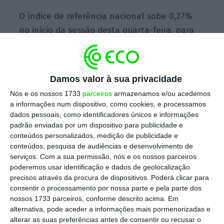
O índice de referência nacional sobe 0,27%
no início da sessão desta quarta-feira, para
os 5.145,18 pontos.
A maioria das cotadas
encontra-se a negociar no verde.
Pela Europa,
o sentimento também é positivo. O índice
Damos valor à sua privacidade
pan-europeu Stoxx 600 iniciou as negociações
Nós e os nossos 1733
parceiros
armazenamos e/ou acedemos
no verde, a subir 0,3%, o alemão DAX avança
a informações num dispositivo, como cookies, e processamos
0,4% e o francês CAC 40 soma 0,3%.
dados pessoais, como identificadores únicos e informações
padrão enviadas por um dispositivo para publicidade e
conteúdos personalizados, medição de publicidade e
conteúdos, pesquisa de audiências e desenvolvimento de
serviços.
Com a sua permissão, nós e os nossos parceiros
Diogo da Silveira sai da Navigator em abril
poderemos usar identificação e dados de geolocalização
Ler Mais
precisos através da procura de dispositivos. Poderá clicar para
consentir o processamento por nossa parte e pela parte dos
nossos 1733 parceiros, conforme descrito acima. Em
alternativa, pode aceder a informações mais pormenorizadas e
A liderar os ganhos encontra-se a Navigator,
alterar as suas preferências antes de consentir ou recusar o