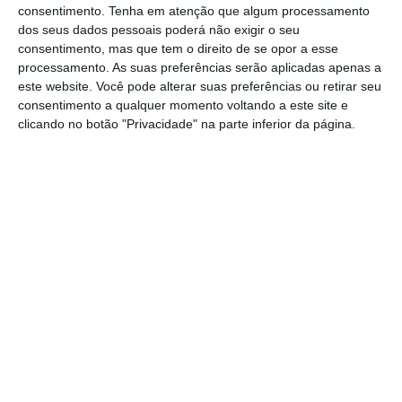
depois de ter apresentado resultados antes
consentimento.
Tenha em atenção que algum processamento
da abertura da bolsa,
que revelam
uma
dos seus dados pessoais poderá não exigir o seu
consentimento, mas que tem o direito de se opor a esse
subida nos lucros de 8% no ano passado.
Os
processamento. As suas preferências serão aplicadas apenas a
títulos da papeleira avançam 1,03% para os
este website. Você pode alterar suas preferências ou retirar seu
4,29 euros. A Corticeira Amorim também
consentimento a qualquer momento voltando a este site e
clicando no botão "Privacidade" na parte inferior da página.
arranca a sessão a negociar no verde, e
avança 1,19% para os 10,20 euros.
Destaque ainda para a Galp Energia, que
ajuda a dar gás ao PSI-20 ao avançar 0,94%
para os 13,93 euros, bem como a Sonae
Capital, que regista uma subida superior a
1%. Por outro lado, o
setor da energia marca
o terreno vermelho nesta manhã. A EDP cai
0,63% para os 3,17 euros, e a REN recua 0,08%
para os 2,61 euros. Também o BCP começa a