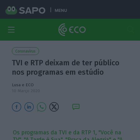
MENU
Coronavírus
TVI e RTP deixam de ter público
nos programas em estúdio
Lusa e ECO
10 Março 2020
Os programas da TVI e da RTP 1, "Você na
TV", "A Tarde é Sua", "Praça da Alegria" e "A