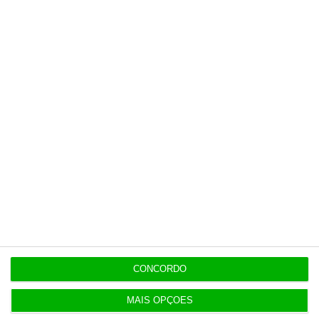
Investidores regressam à Europa com lucros em
alta
9:59
Albuquerque sem medo de desentendimentos com
Montenegro
Populares
Shengen “nunca esteve em causa” na crise de
Ceuta
CONCORDO
4 Agosto 2026
MAIS OPÇÕES