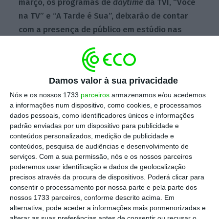
março, os programas de
daytime
da TVI, “Você
na TV” e “A Tarde é Sua”, deixarão de contar
com a presença de público em estúdio nas
suas emissões”,
divulgou a estação, em
comunicado, acrescentando que está
a
avaliar a implementação de mais medidas
Damos valor à sua privacidade
relacionadas com a programação.
Nós e os nossos 1733
parceiros
armazenamos e/ou acedemos
a informações num dispositivo, como cookies, e processamos
dados pessoais, como identificadores únicos e informações
A RTP, por seu lado, optou por tomar a
padrão enviadas por um dispositivo para publicidade e
mesma medida e os programas “Praça da
conteúdos personalizados, medição de publicidade e
conteúdos, pesquisa de audiências e desenvolvimento de
Alegria” e “A Nossa Tarde” também não vão
serviços.
Com a sua permissão, nós e os nossos parceiros
ter público a partir desta quarta-feira,
poderemos usar identificação e dados de geolocalização
avança o Público.
precisos através da procura de dispositivos. Poderá clicar para
consentir o processamento por nossa parte e pela parte dos
nossos 1733 parceiros, conforme descrito acima. Em
Ambas as estações de televisão procuram,
alternativa, pode aceder a informações mais pormenorizadas e
assim, evitar uma maior disseminação do
alterar as suas preferências antes de consentir ou recusar o