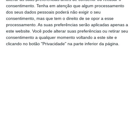
consentimento.
Tenha em atenção que algum processamento
vírus, isto quando em Portugal se registam já
dos seus dados pessoais poderá não exigir o seu
mais de quatro dezenas de casos de infeção.
consentimento, mas que tem o direito de se opor a esse
processamento. As suas preferências serão aplicadas apenas a
este website. Você pode alterar suas preferências ou retirar seu
A DGS comunicou também que em
Portugal se
consentimento a qualquer momento voltando a este site e
atingiu um total de 375 casos suspeitos desde
clicando no botão "Privacidade" na parte inferior da página.
o início da epidemia
, 83 dos quais ainda a
aguardar resultados laboratoriais.
Coronavírus já infetou mais de 100 mil pessoas.
Veja o mapa
Ler Mais
O Covid-19 foi detetado em dezembro, na
China, e já
provocou mais de 4.000 mortos.
Cerca de 114 mil pessoas foram infetadas em