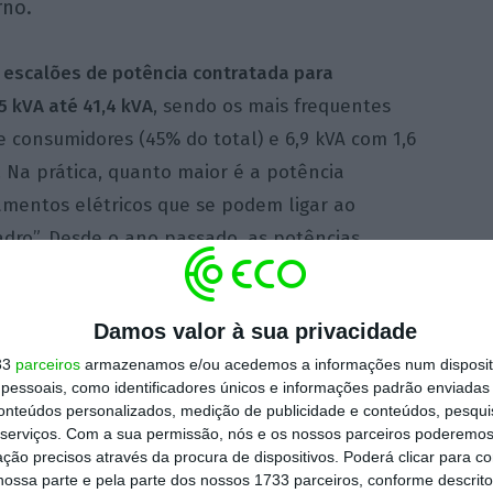
rno.
 escalões de potência contratada para
5 kVA até 41,4 kVA
, sendo os mais frequentes
e consumidores (45% do total) e 6,9 kVA com 1,6
 Na prática, q
uanto maior é a potência
mentos elétricos que se podem ligar ao
dro”. Desde o ano passado, as potências
ma taxa de IVA a 6%, mas apenas
no termo fixo
Damos valor à sua privacidade
33
parceiros
armazenamos e/ou acedemos a informações num dispositi
agregado familiar, apurado em kWh, este é um
essoais, como identificadores únicos e informações padrão enviadas 
o com a
Entidade Reguladora dos Serviços
conteúdos personalizados, medição de publicidade e conteúdos, pesqui
serviços.
Com a sua permissão, nós e os nossos parceiros poderemos 
mal e para um escalão de potência contratada
ção precisos através da procura de dispositivos. Poderá clicar para co
r cliente é de 2 225
kWh, ou seja cerca de
185
ossa parte e pela parte dos nossos 1733 parceiros, conforme descrit