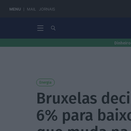
MENU
MAIL
JORNAIS
Dinheiro
Energia
Bruxelas deci
6% para baix