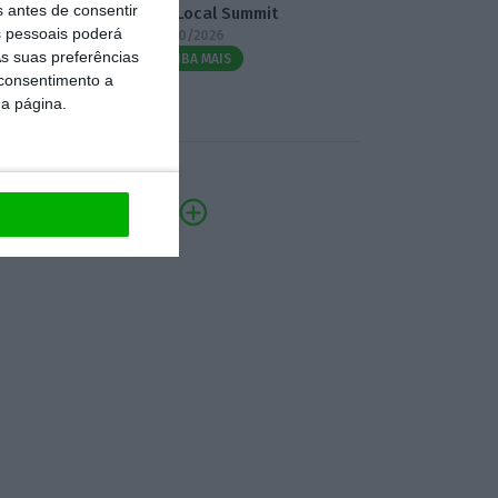
s antes de consentir
3.º Local Summit
 pessoais poderá
07/10/2026
s suas preferências
SAIBA MAIS
 consentimento a
da página.