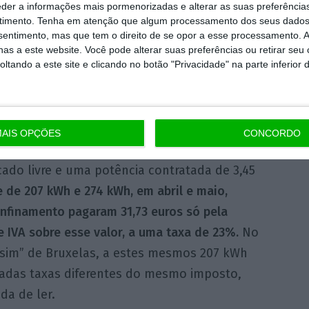
 da ADENE, fala de
um
consumo médio mensal
eder a informações mais pormenorizadas e alterar as suas preferência
timento.
Tenha em atenção que algum processamento dos seus dados
uma
lia de dois adultos e uma criança
, com
nsentimento, mas que tem o direito de se opor a esse processamento. A
as a este website. Você pode alterar suas preferências ou retirar seu
tando a este site e clicando no botão "Privacidade" na parte inferior 
plo recente e real: durante os meses da
ena, uma família de dois adultos e duas
, em teletrabalho e telescola, 24 horas por
AIS OPÇÕES
CONCORDO
casa a consumir energia, com contrato de luz
ado livre e uma potência contratada de 3,45
 de 207 kWh e 274 kWh, em abril e maio,
nfinamento pagaram 31,73 euros só pela
 IVA sobre esse valor, a uma taxa de 23%.
No
 “sim” de Bruxelas, a estes mesmos 207 kWh
adas taxas diferentes do mesmo imposto,
da de ler.