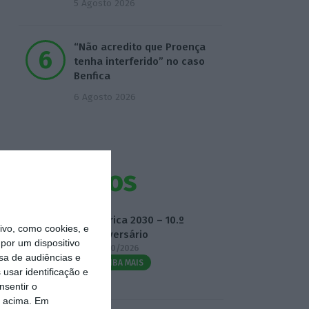
5 Agosto 2026
“Não acredito que Proença
tenha interferido” no caso
Benfica
6 Agosto 2026
Eventos
Fábrica 2030 – 10.º
vo, como cookies, e
Aniversário
por um dispositivo
14/10/2026
sa de audiências e
SAIBA MAIS
usar identificação e
nsentir o
o acima. Em