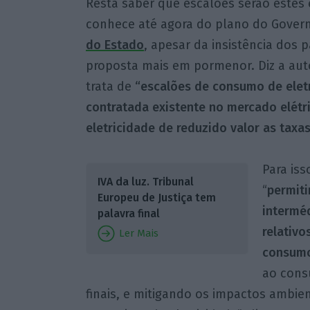
Resta saber que escalões serão estes 
conhece até agora do plano do Gover
do Estado
, apesar da insistência dos
proposta mais em pormenor. Diz a autor
trata de
“escalões de consumo de elet
contratada existente no mercado elétr
eletricidade de reduzido valor as taxa
Para iss
IVA da luz. Tribunal
“
permiti
Europeu de Justiça tem
intermé
palavra final
relativo
Ler Mais
consum
ao cons
finais, e mitigando os impactos ambi