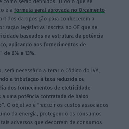
e como serão definidos. Tudo o que se
no é a
fórmula geral aprovada no Orçamento
 partidos da oposição para conhecerem a
ização legislativa inscrita no OE que se
ricidade baseados na estrutura de potência
ico, aplicando aos fornecimentos de
s” de 6% e 13%.
o, será necessário alterar o Código do IVA,
ndo a tributação à taxa reduzida ou
dia dos fornecimentos de eletricidade
s a uma potência contratada de baixo
o”
. O objetivo é “reduzir os custos associados
umo da energia, protegendo os consumos
entais adversos que decorrem de consumos