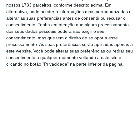
fase”, remata a nota.
nossos 1733 parceiros, conforme descrito acima. Em
alternativa, pode aceder a informações mais pormenorizadas e
Em 12 de fevereiro, Carlos Damásio
alterar as suas preferências antes de consentir ou recusar o
consentimento.
Tenha em atenção que algum processamento
manifestou, numa mensagem interna, a sua
dos seus dados pessoais poderá não exigir o seu
“elevada preocupação”
face ao plano de
consentimento, mas que tem o direito de se opor a esse
reestruturação da companhia e disse que os
processamento. As suas preferências serão aplicadas apenas a
este website. Você pode alterar suas preferências ou retirar seu
profissionais “têm sido alheados do
consentimento a qualquer momento voltando a este site e
conhecimento da estratégia” da empresa. Na
clicando no botão "Privacidade" na parte inferior da página.
comunicação, a que a Lusa teve acesso,
Carlos Damásio deu conta de várias
preocupações quanto à forma como tem sido
conduzido o processo.
Rio diz que reestruturação da TAP não resolve nada
Ler Mais