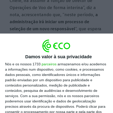
Chefe, irá assumir a função de Diretor de
Operações de Voo de forma interina”, diz a
nota, acrescentando que, “neste período,
a
administração irá iniciar um processo de
seleção de um novo responsável
“, que espera
“concluir de maneira célere num prazo
máximo de 60 dias”.
Damos valor à sua privacidade
A administração da TAP agradece ainda “ao
Comandante Carlos Damásio o trabalho, a
Nós e os nossos 1733
parceiros
armazenamos e/ou acedemos
a informações num dispositivo, como cookies, e processamos
dedicação e o empenho que empregou no
dados pessoais, como identificadores únicos e informações
desempenho das suas funções”. “Ao
padrão enviadas por um dispositivo para publicidade e
Comandante Nuno Duque queremos deixar
conteúdos personalizados, medição de publicidade e
conteúdos, pesquisa de audiências e desenvolvimento de
uma palavra de apreço e de reconhecimento
serviços.
Com a sua permissão, nós e os nossos parceiros
pela disponibilidade que manifestou para
poderemos usar identificação e dados de geolocalização
assegurar o desempenho da função nesta
precisos através da procura de dispositivos. Poderá clicar para
consentir o processamento por nossa parte e pela parte dos