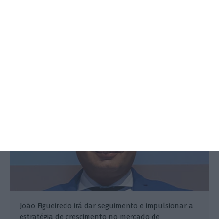
Glintt contrata novo diretor para
mercado healthcare
Joana Nabais Ferreira,
17 Março 2021
João Figueiredo irá dar seguimento e impulsionar a
estratégia de crescimento no mercado de