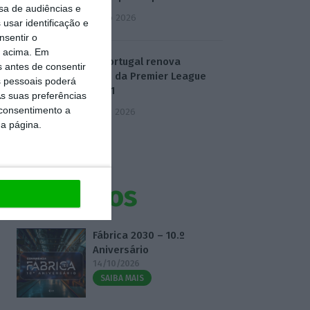
sa de audiências e
4 Agosto 2026
usar identificação e
nsentir o
o acima. Em
Dazn Portugal renova
s antes de consentir
direitos da Premier League
 pessoais poderá
até 2031
s suas preferências
 consentimento a
5 Agosto 2026
da página.
Eventos
Fábrica 2030 – 10.º
Aniversário
14/10/2026
SAIBA MAIS