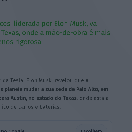
icos, liderada por Elon Musk, vai
o Texas, onde a mão-de-obra é mais
nos rigorosa.
r da Tesla, Elon Musk, revelou que
a
os planeia mudar a sua sede de Palo Alto, em
, para Austin, no estado do Texas
, onde está a
co de carros e baterias.
›
a no Google
Escolher