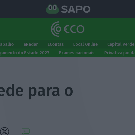
rabalho
eRadar
EContas
Local Online
Capital Verde
çamento do Estado 2027
Exames nacionais
Privatização d
ede para o