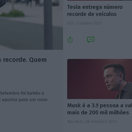
Tesla entrega número
recorde de veículos
ECO,
3 Outubro 2021
m recorde. Quem
 Setembro foi batido o
E aponta para um novo
Musk é a 3.ª pessoa a va
mais de 200 mil milhões
Rita Neto,
28 Setembro 2021