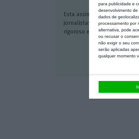
para publicidade e 
desenvolvimento de 
Esta assinatura é uma forma
dados de geolocaliza
jornalistas. A nossa contrap
processamento por n
alternativa, pode ac
rigoroso e credível.
ou recusar o consen
não exigir o seu co
serão aplicadas apen
qualquer momento vol
Veja 
M