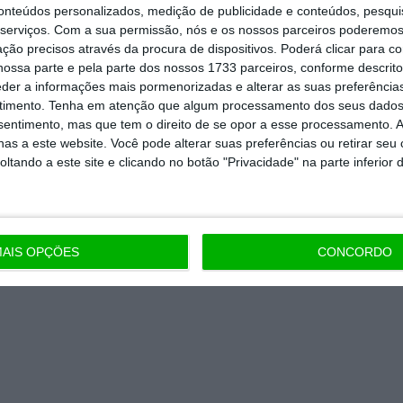
conteúdos personalizados, medição de publicidade e conteúdos, pesqui
serviços.
Com a sua permissão, nós e os nossos parceiros poderemos 
 de apoiar o ECO e os seus
ção precisos através da procura de dispositivos. Poderá clicar para co
artida é o jornalismo independente,
ossa parte e pela parte dos nossos 1733 parceiros, conforme descrit
eder a informações mais pormenorizadas e alterar as suas preferência
timento.
Tenha em atenção que algum processamento dos seus dados
nsentimento, mas que tem o direito de se opor a esse processamento. A
as a este website. Você pode alterar suas preferências ou retirar seu
Assine já
tando a este site e clicando no botão "Privacidade" na parte inferior 
todos os planos
AIS OPÇÕES
CONCORDO