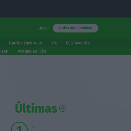
Entrar
Assinatura premium
Fundos Europeus
+M
ECO Avenida
a TAP
Ataque ao Irão
Últimas
17:35