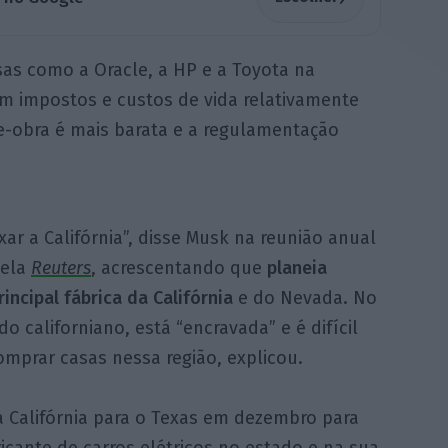
as como a Oracle, a HP e a Toyota na
m impostos e custos de vida relativamente
e-obra é mais barata e a regulamentação
ar a Califórnia”, disse Musk na reunião anual
pela
Reuters
, acrescentando que
planeia
ncipal fábrica da Califórnia
e do Nevada. No
o californiano, está “encravada” e é difícil
omprar casas nessa região, explicou.
 Califórnia para o Texas em dezembro para
icante de carros elétricos no estado e na sua