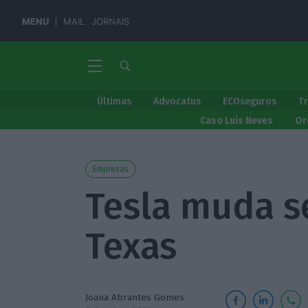
MENU
MAIL
JORNAIS
Últimas
Advocatus
ECOseguros
T
Caso Luís Neves
Or
Empresas
Tesla muda s
Texas
Joana Abrantes Gomes