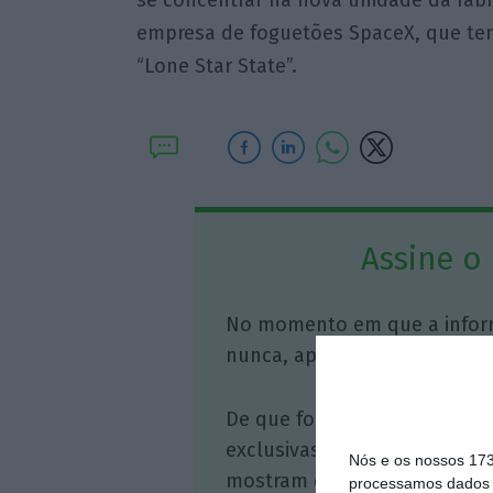
empresa de foguetões SpaceX, que te
“Lone Star State”.
Assine o
No momento em que a infor
nunca, apoie o jornalismo in
De que forma? Assine o ECO 
exclusivas, à opinião que co
Nós e os nossos 17
mostram o outro lado da hist
processamos dados p