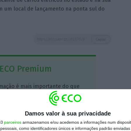
m um local de lançamento na ponta sul do
https://eco.sapo.pt/2021/10/08/tesla-muda-sede-para-o-texas/
Copiar
 ECO Premium
mação é mais importante do que
dependente e rigoroso.
Premium e tenha acesso a notícias
Damos valor à sua privacidade
nta, às reportagens e especiais que
33
parceiros
armazenamos e/ou acedemos a informações num dispositi
ória.
essoais, como identificadores únicos e informações padrão enviadas 