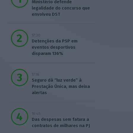
Ministério defende
legalidade do concurso que
envolveu DST
17:30
Detenções da PSP em
eventos desportivos
disparam 136%
17:16
Seguro dá “luz verde” à
Prestação Única, mas deixa
alertas
16:48
Das despesas sem fatura a
contratos de milhares na PJ