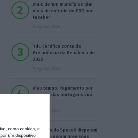
Mais de 100 municípios têm
mais de metade do PRR por
receber
3 Agosto 2026
TdC certifica conta da
Presidência da República de
2025
3 Agosto 2026
Mau tempo: Pagamento por
isenção das portagens virá
do OE
4 Agosto 2026
vo, como cookies, e
Receitas da SpaceX disparam
por um dispositivo
92% e superam previsões