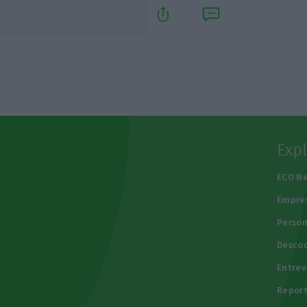
Exp
e
ECO N
Empre
Person
Descod
Entrev
Repor