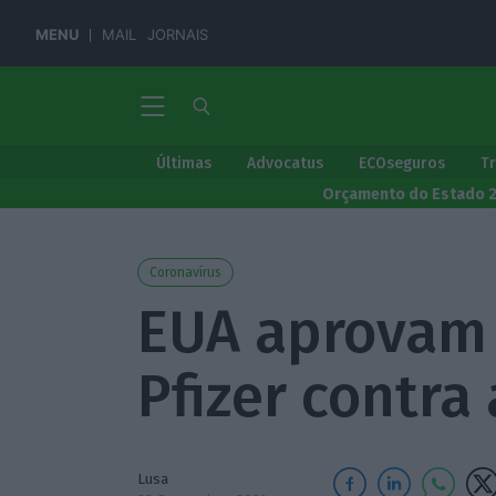
MENU
MAIL
JORNAIS
Últimas
Advocatus
ECOseguros
T
Orçamento do Estado 
Coronavírus
EUA aprovam
Pfizer contra
Lusa