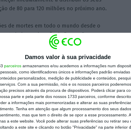
ão de 80 para 120 milhões no próximo ano.
lhões de mortes em todo o mundo desde o
cente balanço da agência France-Presse.
rreram 18.823 pessoas e foram
Damos valor à sua privacidade
eção, segundo dados da Direção-Geral da
33
parceiros
armazenamos e/ou acedemos a informações num dispositi
essoais, como identificadores únicos e informações padrão enviadas 
conteúdos personalizados, medição de publicidade e conteúdos, pesqui
serviços.
Com a sua permissão, nós e os nossos parceiros poderemos 
o coronavírus SARS-CoV-2, detetado no final
ção precisos através da procura de dispositivos. Poderá clicar para co
a China, e atualmente com variantes
ossa parte e pela parte dos nossos 1733 parceiros, conforme descrit
eder a informações mais pormenorizadas e alterar as suas preferência
timento.
Tenha em atenção que algum processamento dos seus dados
nsentimento, mas que tem o direito de se opor a esse processamento. A
as a este website. Você pode alterar suas preferências ou retirar seu
ficada como preocupante pela Organização
tando a este site e clicando no botão "Privacidade" na parte inferior 
na África Austral, mas desde que as