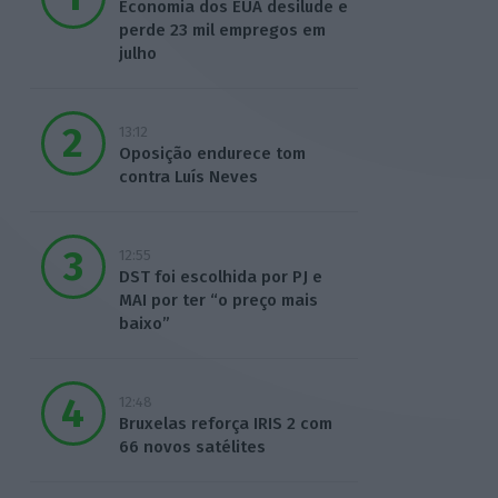
Economia dos EUA desilude e
perde 23 mil empregos em
julho
13:12
Oposição endurece tom
contra Luís Neves
12:55
DST foi escolhida por PJ e
MAI por ter “o preço mais
baixo”
12:48
Bruxelas reforça IRIS 2 com
66 novos satélites