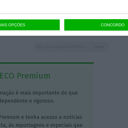
deram o alerta, a 24 de novembro, foram
 países de todos os continentes, incluindo
AIS OPÇÕES
CONCORDO
https://eco.sapo.pt/2021/12/22/eua-aprovam-comprimido-da-pfizer-contra-a-covid-19/
Copiar
 ECO Premium
mação é mais importante do que
dependente e rigoroso.
Premium e tenha acesso a notícias
nta, às reportagens e especiais que