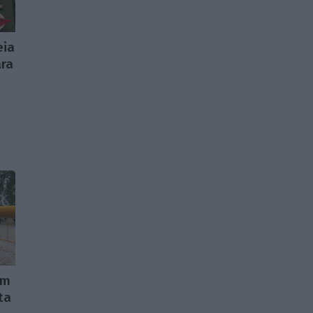
eia
ara
em
ta