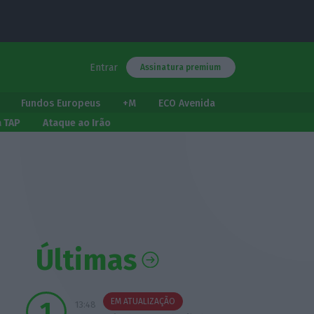
Entrar
Assinatura premium
Fundos Europeus
+M
ECO Avenida
a TAP
Ataque ao Irão
Últimas
EM ATUALIZAÇÃO
13:48