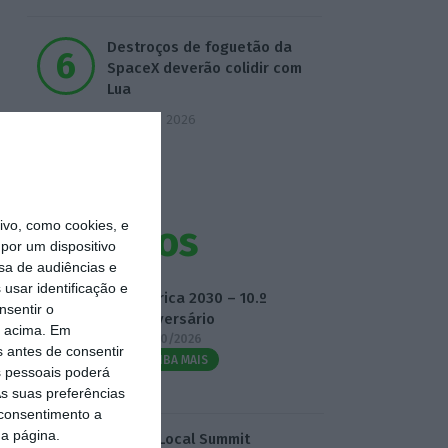
Destroços de foguetão da
SpaceX deverão colidir com
Lua
5 Agosto 2026
vo, como cookies, e
Eventos
por um dispositivo
sa de audiências e
usar identificação e
Fábrica 2030 – 10.º
nsentir o
Aniversário
o acima. Em
14/10/2026
s antes de consentir
SAIBA MAIS
 pessoais poderá
s suas preferências
 consentimento a
da página.
3.º Local Summit