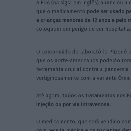
A FDA (na sigla em inglês) anunciou a
que o medicamento
pode ser usado p
e crianças menores de 12 anos e pelo
coloquem em perigo de ser hospitaliz
O comprimido do laboratório Pfizer é o
que os norte-americanos poderão toma
ferramenta crucial contra a pandemi
vertiginosamente com a variante Ómicro
Até agora,
todos os tratamentos nos E
injeção ou por via intravenosa
.
O medicamento, que será vendido com
com receita médica e os pacientes d