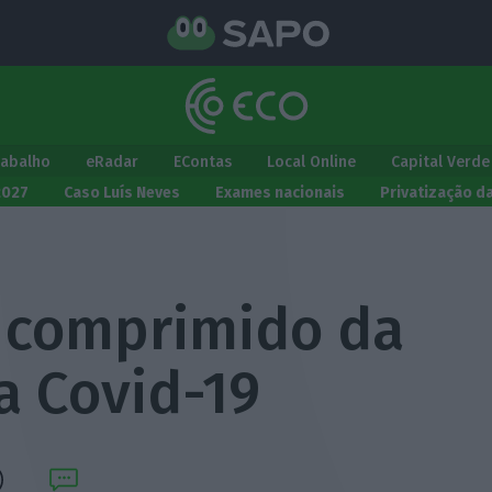
rabalho
eRadar
EContas
Local Online
Capital Verde
2027
Caso Luís Neves
Exames nacionais
Privatização d
 comprimido da
 a Covid-19