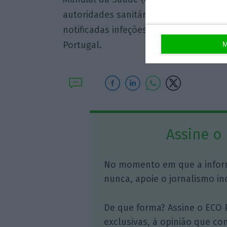
autoridades sanitárias sul-africanas 
notificadas infeções em pelo menos 89
Portugal.
M
Assine o
No momento em que a infor
nunca, apoie o jornalismo in
De que forma? Assine o ECO 
exclusivas, à opinião que co