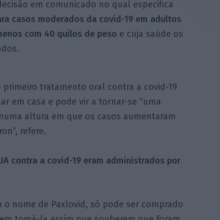
 decisão em comunicado no qual especifica
ara casos moderados da covid-19 em adultos
 menos com 40 quilos de peso
e cuja saúde os
ados.
 primeiro tratamento oral contra a covid-19
r em casa e pode vir a tornar-se “uma
a numa altura em que os casos aumentaram
n”, refere.
UA contra a covid-19 eram administrados por
 o nome de Paxlovid, só pode ser comprado
evem tomá-la assim que souberem que foram