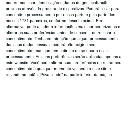
poderemos usar identificação e dados de geolocalização
precisos através da procura de dispositivos. Poderá clicar para
consentir o processamento por nossa parte e pela parte dos
Fusão da Vodafone e da Nowo levanta dúvidas nas
nossos 1731 parceiros, conforme descrito acima. Em
licenças 5G
alternativa, pode aceder a informações mais pormenorizadas e
Ler Mais
alterar as suas preferências antes de consentir ou recusar o
consentimento.
Tenha em atenção que algum processamento
dos seus dados pessoais poderá não exigir o seu
Enquanto isso, “a análise da distribuição das
consentimento, mas que tem o direito de se opor a esse
estações 5G pelas freguesias do país, tendo
processamento. As suas preferências serão aplicadas apenas a
este website. Você pode alterar suas preferências ou retirar seu
em consideração a sua densidade
consentimento a qualquer momento voltando a este site e
populacional, permite concluir que 20% do
clicando no botão "Privacidade" na parte inferior da página.
total (858 estações) estão instaladas em
freguesias de baixa densidade”, frisa o
regulador. Porém, visto de outra perspetiva,
74% das freguesias de baixa densidade ainda
não dispõem de antenas 5G.