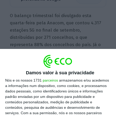
O balanço trimestral foi divulgado esta
quarta-feira pela Anacom, que contou 4.317
estações 5G no final de setembro,
distribuídas por 271 concelhos, o que
representa 88% dos concelhos do país. Já o
número de freguesias com 5G é mais reduzido,
com a tecnologia a estar presente em 1.191
freguesias.
Damos valor à sua privacidade
Nós e os nossos 1731
parceiros
armazenamos e/ou acedemos
As empresas de telecomunicações continuam
a informações num dispositivo, como cookies, e processamos
dados pessoais, como identificadores únicos e informações
a implementar este tipo de cobertura em
padrão enviadas por um dispositivo para publicidade e
Portugal, sendo que a grande maioria das
conteúdos personalizados, medição de publicidade e
antenas 5G estão em Áreas
conteúdos, pesquisa de audiências e desenvolvimento de
serviços.
Com a sua permissão, nós e os nossos parceiros
Predominantemente Urbanas (73% do total).