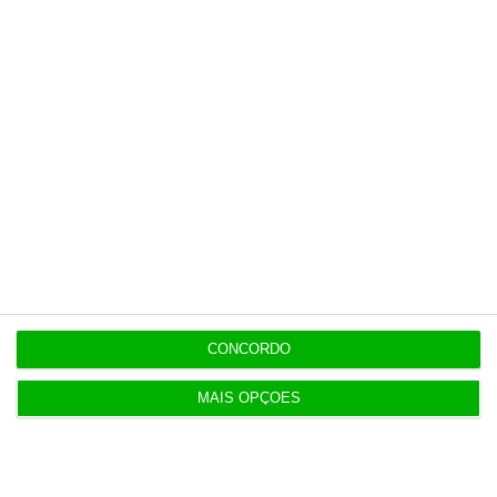
22:21
Executivos da FIFA pressionados a aprovar plano
de Infantino
22:18
Portugal com 680 óbitos em excesso em três
períodos do verão
22:16
Seguro: “inaceitável” que Estado se demita do
apoio social
CONCORDO
20:27
MAIS OPÇÕES
Praias com “impactos significativos” devido ao
mau tempo