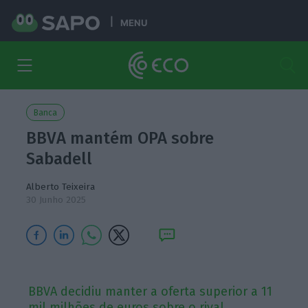
MENU
Banca
BBVA mantém OPA sobre
Sabadell
Alberto Teixeira
30 Junho 2025
BBVA decidiu manter a oferta superior a 11
mil milhões de euros sobre o rival