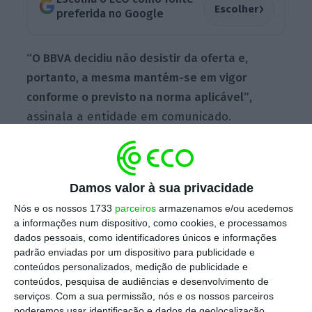
›
Escolher
preferida no Google
“O BBVA decidiu não desistir da oferta e,
portanto, a mesma mantém-se em vigor
conforme o previsto na norma aplicável”
,
assinala a entidade em comunicado.
“O
projeto cria um enorme valor para os
acionistas
de ambas as entidades e
Damos valor à sua privacidade
representa uma oportunidade única para
Nós e os nossos 1733
parceiros
armazenamos e/ou acedemos
a informações num dispositivo, como cookies, e processamos
construir um dos bancos mais competitivos e
dados pessoais, como identificadores únicos e informações
inovadores da Europa”, afirmou Carlos Torres,
padrão enviadas por um dispositivo para publicidade e
num comunicado publicado poucos
conteúdos personalizados, medição de publicidade e
conteúdos, pesquisa de audiências e desenvolvimento de
momentos depois.
serviços.
Com a sua permissão, nós e os nossos parceiros
poderemos usar identificação e dados de geolocalização