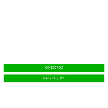
7 Agosto 2026
Seguro promulga decreto para regime de
heranças indivisas
7 Agosto 2026
Bola da ‘mão de deus’ de Maradona em leilão por
dois milhões
7 Agosto 2026
Auditoria à Polícia Judiciaria foi pedida pelo atual
CONCORDO
diretor
MAIS OPÇÕES
7 Agosto 2026
Diretor financeiro da PJ nega obra feita por amigo
de Neves