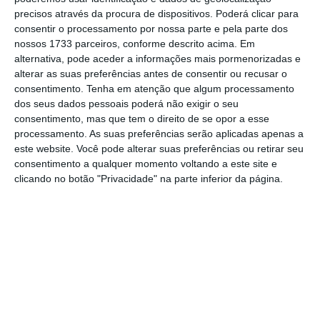
precisos através da procura de dispositivos. Poderá clicar para
BBVA admite retirar oferta sobre Sabadell
consentir o processamento por nossa parte e pela parte dos
nossos 1733 parceiros, conforme descrito acima. Em
Ler Mais
alternativa, pode aceder a informações mais pormenorizadas e
alterar as suas preferências antes de consentir ou recusar o
consentimento.
Tenha em atenção que algum processamento
O responsável acrescenta: “Juntos seremos
dos seus dados pessoais poderá não exigir o seu
uma entidade mais sólida, com maior escala
consentimento, mas que tem o direito de se opor a esse
processamento. As suas preferências serão aplicadas apenas a
e com capacidade para aumentar em 5.000
este website. Você pode alterar suas preferências ou retirar seu
milhões de euros anuais o financiamento a
consentimento a qualquer momento voltando a este site e
famílias e empresas, impulsionando assim o
clicando no botão "Privacidade" na parte inferior da página.
crescimento económico do nosso país”.
O Governo espanhol autorizou o BBVA a
avançar com a OPA hostil sobre o Sabadell.
Ainda assim, segundo anunciou na semana
passada,
endureceu as condições para que a
operação avaliada em 11 mil milhões de