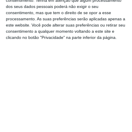
desvalorizou 0,96%, para os 2,80 euros por
consentimento.
Tenha em atenção que algum processamento
dos seus dados pessoais poderá não exigir o seu
ação.
consentimento, mas que tem o direito de se opor a esse
processamento. As suas preferências serão aplicadas apenas a
Em sentido contrário seguiu a
Galp Energia,
este website. Você pode alterar suas preferências ou retirar seu
consentimento a qualquer momento voltando a este site e
que fechou acima da linha de água, a subir
clicando no botão "Privacidade" na parte inferior da página.
0,07%, para os 13,87 euros.
Isto apesar de o
petróleo estar a afundar mais de 2% nos
mercados internacionais, com o barril de
Brent, negociado em Londres, a cair abaixo
dos 52 dólares.
A impedir maiores quedas do PSI-20 esteve
a
Jerónimo Martins, que avançou 0,34%, para os
16,45 euros, e a Corticeira Amorim, que
valorizou 0,49%.