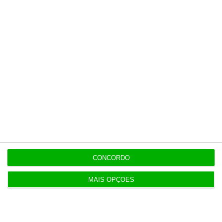
13:39
Prémio salarial de 2026 começa a ser pago hoje
aos jovens
13:26
Concorrência notificada da compra do Grupo
Retail
13:13
Nos em fase final de intervenção do 5G no metro
de Lisboa
CONCORDO
MAIS OPÇÕES
Populares