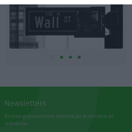
Newsletters
Receba gratuitamente informação económica de
referência