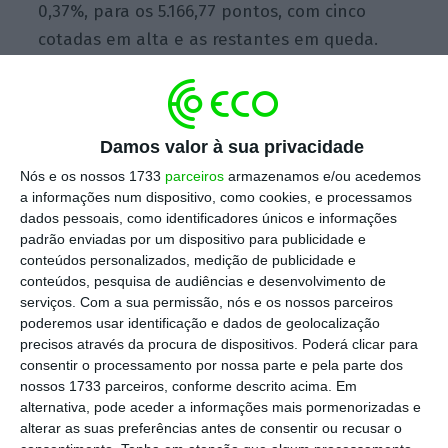
0,37%, para os 5.166,77 pontos, com cinco
cotadas em alta e as restantes em queda.
A penalizar o principal índice acionista
nacional esteve o setor energético e o
Damos valor à sua privacidade
financeiro.
Na banca, o BCP perdeu 0,65%, para
Nós e os nossos 1733
parceiros
armazenamos e/ou acedemos
os 22,85 cêntimos. Isto numa altura em que,
a informações num dispositivo, como cookies, e processamos
dados pessoais, como identificadores únicos e informações
como lembra o
Jornal de Negócio
s na edição
padrão enviadas por um dispositivo para publicidade e
desta segunda-feira, se aproxima o prazo para
conteúdos personalizados, medição de publicidade e
que a Sonangol reforce a sua posição no
conteúdos, pesquisa de audiências e desenvolvimento de
serviços.
Com a sua permissão, nós e os nossos parceiros
banco português.
poderemos usar identificação e dados de geolocalização
precisos através da procura de dispositivos. Poderá clicar para
Na energia, a EDP recuou 0,53%, para os 5,23
consentir o processamento por nossa parte e pela parte dos
nossos 1733 parceiros, conforme descrito acima. Em
euros por ação, e a EDP Renováveis caiu
alternativa, pode aceder a informações mais pormenorizadas e
0,17%, para os 6,84 euros. Já a REN
alterar as suas preferências antes de consentir ou recusar o