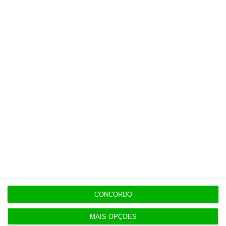
Últimas
7 Agosto 2026
Espanha repõe controlos fronteiriços a viajantes
de Itália
7 Agosto 2026
Seguro promulga decreto para regime de
heranças indivisas
7 Agosto 2026
Bola da ‘mão de deus’ de Maradona em leilão por
CONCORDO
dois milhões
MAIS OPÇÕES