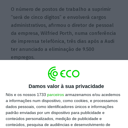
O número de postos de trabalho a suprimir
“será de cinco dígitos” e envolverá cargos
administrativos, afirmou o diretor de pessoal
da empresa, Wilfried Porth, numa conferência
de imprensa telefónica, três dias após a Audi
ter anunciado a eliminação de 9.500
empregos.
Recentemente, a Daimler já tinha anunciado
Damos valor à sua privacidade
que quer poupar 1,4 mil milhões de euros em
encargos com pessoal, face aos
Nós e os nossos 1733
parceiros
armazenamos e/ou acedemos
a informações num dispositivo, como cookies, e processamos
“investimentos elevados exigidos pela
dados pessoais, como identificadores únicos e informações
transição para a mobilidade neutra em
padrão enviadas por um dispositivo para publicidade e
termos de emissões de CO2” (dióxido de
conteúdos personalizados, medição de publicidade e
conteúdos, pesquisa de audiências e desenvolvimento de
carbono).