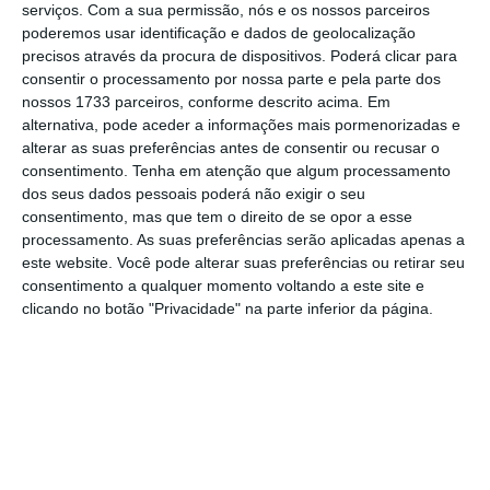
serviços.
Com a sua permissão, nós e os nossos parceiros
poderemos usar identificação e dados de geolocalização
precisos através da procura de dispositivos. Poderá clicar para
Bruxelas acusa BMW, Daimler e Volkswagen de cartel
consentir o processamento por nossa parte e pela parte dos
nossos 1733 parceiros, conforme descrito acima. Em
Ler Mais
alternativa, pode aceder a informações mais pormenorizadas e
alterar as suas preferências antes de consentir ou recusar o
consentimento.
Tenha em atenção que algum processamento
Parte das saídas será feita com a não
dos seus dados pessoais poderá não exigir o seu
substituição de trabalhadores que terminem
consentimento, mas que tem o direito de se opor a esse
processamento. As suas preferências serão aplicadas apenas a
contratos temporários ou que se reformem,
este website. Você pode alterar suas preferências ou retirar seu
mas haverá também reformas antecipadas e
consentimento a qualquer momento voltando a este site e
o grupo indicou que vai ainda propor saídas
clicando no botão "Privacidade" na parte inferior da página.
voluntárias.
A Daimler tem atualmente cerca de 304.000
funcionários em todo o mundo.