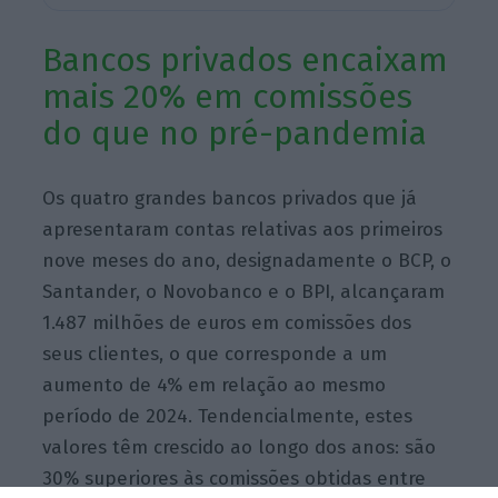
Bancos privados encaixam
mais 20% em comissões
do que no pré-pandemia
Os quatro grandes bancos privados que já
apresentaram contas relativas aos primeiros
nove meses do ano, designadamente o BCP, o
Santander, o Novobanco e o BPI, alcançaram
1.487 milhões de euros em comissões dos
seus clientes, o que corresponde a um
aumento de 4% em relação ao mesmo
período de 2024. Tendencialmente, estes
valores têm crescido ao longo dos anos: são
30% superiores às comissões obtidas entre