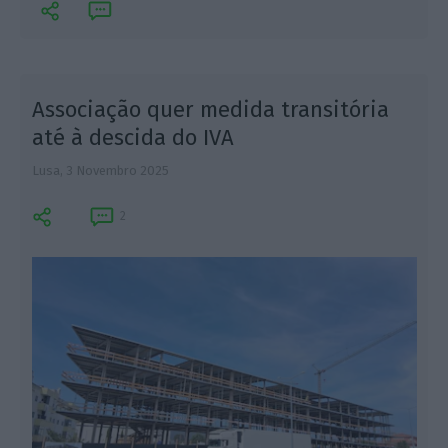
Associação quer medida transitória
até à descida do IVA
Lusa,
3 Novembro 2025
L
2