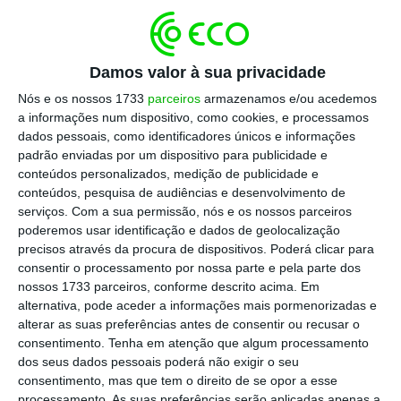
janeiro e setembro de 2020 (que foram
prejudicados pelo congelamento da atividade
económica causada pela pandemia), mas
Damos valor à sua privacidade
mesmo recuando apenas ao mesmo período
Nós e os nossos 1733
parceiros
armazenamos e/ou acedemos
de 2021 há uma subida considerável de 18%.
a informações num dispositivo, como cookies, e processamos
Face a 2019, o aumento é de 21%.
dados pessoais, como identificadores únicos e informações
padrão enviadas por um dispositivo para publicidade e
conteúdos personalizados, medição de publicidade e
conteúdos, pesquisa de audiências e desenvolvimento de
Leia a notícia completa no
Público
(acesso
serviços.
Com a sua permissão, nós e os nossos parceiros
pago)
poderemos usar identificação e dados de geolocalização
precisos através da procura de dispositivos. Poderá clicar para
consentir o processamento por nossa parte e pela parte dos
Combustíveis. Fraude do
nossos 1733 parceiros, conforme descrito acima. Em
IVA à espanhola já chegou
alternativa, pode aceder a informações mais pormenorizadas e
alterar as suas preferências antes de consentir ou recusar o
a Portugal
consentimento.
Tenha em atenção que algum processamento
dos seus dados pessoais poderá não exigir o seu
consentimento, mas que tem o direito de se opor a esse
Nasceu em Itália, passou para Espanha e
processamento. As suas preferências serão aplicadas apenas a