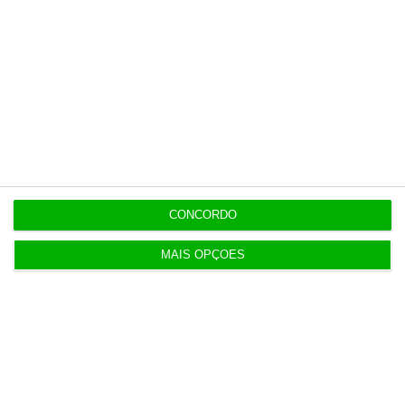
Populares
Médico de família e snacks. Como é o centro de
saúde privado
5 Agosto 2026
Ceuta: Marrocos apela à “cooperação em vez de
acusações”
4 Agosto 2026
CONCORDO
MAIS OPÇÕES
Construbarcelos recebeu quase um milhão de
fundos europeus
4 Agosto 2026
Serviços e indústria ajudam retoma da economia
da Zona Euro