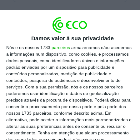
Fernando Medina, presidente da CML
, já reagiu
ao prémio na sua conta de Facebook.
Damos valor à sua privacidade
Nós e os nossos 1733
parceiros
armazenamos e/ou acedemos
Entre os critérios considerados para eleger
a informações num dispositivo, como cookies, e processamos
dados pessoais, como identificadores únicos e informações
Lisboa como melhor câmara municipal para
padrão enviadas por um dispositivo para publicidade e
startups, o júri contou aspetos como o
conteúdos personalizados, medição de publicidade e
impacto que os programas de apoio ao
conteúdos, pesquisa de audiências e desenvolvimento de
serviços.
Com a sua permissão, nós e os nossos parceiros
empreendedorismo, o compromisso em
poderemos usar identificação e dados de geolocalização
continuar a apoiar startups e
precisos através da procura de dispositivos. Poderá clicar para
empreendedores depois de participarem nos
consentir o processamento por nossa parte e pela parte dos
nossos 1733 parceiros, conforme descrito acima. Em
programas, ou a colaboração com parceiros
alternativa, pode aceder a informações mais pormenorizadas e
europeus.
alterar as suas preferências antes de consentir ou recusar o
consentimento.
Tenha em atenção que algum processamento
dos seus dados pessoais poderá não exigir o seu