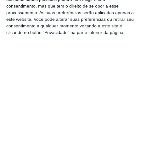
Na cerimónia estiveram presentes Antonio
consentimento, mas que tem o direito de se opor a esse
Tajani, presidente do Parlamento Europeu,
processamento. As suas preferências serão aplicadas apenas a
Carlos Moedas, comissário europeu para a
este website. Você pode alterar suas preferências ou retirar seu
consentimento a qualquer momento voltando a este site e
Ciência, Investigação e Inovação, Michel
clicando no botão "Privacidade" na parte inferior da página.
Servoz, do comité Social e Económico,
Gonçalo Lobo Xavier e Karl-Heinz Lambert,
que vai assumir a liderança do Comité das
Regiões em julho.
https://eco.sapo.pt/2017/06/07/camara-de-lisboa-e-melhor-gestora-publica-de-startups-da-europa/
Copiar
Assine o ECO Premium