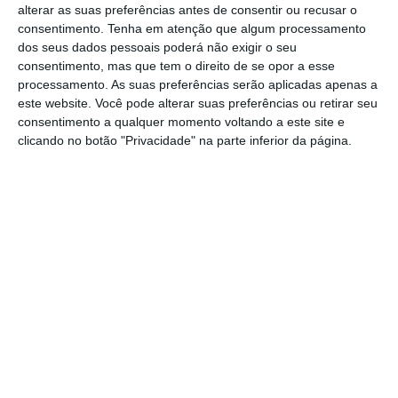
1,4 milhões. Também a venda de
Adrien Silva
alterar as suas preferências antes de consentir ou recusar o
para o Leicester City
por 24,5 milhões (pode
consentimento.
Tenha em atenção que algum processamento
dos seus dados pessoais poderá não exigir o seu
aumentar em mais cinco milhões) incluiu uma
consentimento, mas que tem o direito de se opor a esse
comissão de um milhão de euros.
processamento. As suas preferências serão aplicadas apenas a
este website. Você pode alterar suas preferências ou retirar seu
consentimento a qualquer momento voltando a este site e
Contas feitas, o Sporting alcançou
clicando no botão "Privacidade" na parte inferior da página.
rendimentos de mais de 50 milhões de euros
com a venda de atletas (receitas brutas). Por
outro lado, investiu 28,3 milhões de euros na
compra de jogadores.
Bruno Fernandes
e
Marcos Acuña
custaram aos cofres leoninos
8,5 milhões e 9,67 milhões de euros,
respetivamente.
Benfica, Porto, Sporting: qual o campeão das
transferências?