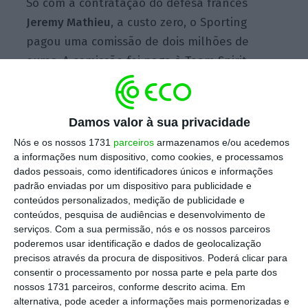
Só com a contratação do defesa francês
Jeremy Mathieu
, a custo zero, o Sporting
pagou uma comissão de dois milhões de
euros. A comissão foi paga à Team Spirit
Football Consulting e pode aumentar em
mais um milhão de euros caso Mathieu
renove o contrato por mais um ano.
Damos valor à sua privacidade
Nós e os nossos 1731
parceiros
armazenamos e/ou acedemos
a informações num dispositivo, como cookies, e processamos
dados pessoais, como identificadores únicos e informações
Benfica obtém lucros recorde com venda de
padrão enviadas por um dispositivo para publicidade e
jogadores
conteúdos personalizados, medição de publicidade e
Ler Mais
conteúdos, pesquisa de audiências e desenvolvimento de
serviços.
Com a sua permissão, nós e os nossos parceiros
poderemos usar identificação e dados de geolocalização
No lado das vendas, a transferência de
Rúben
precisos através da procura de dispositivos. Poderá clicar para
Semedo para o Villareal
de Espanha por 14
consentir o processamento por nossa parte e pela parte dos
nossos 1731 parceiros, conforme descrito acima. Em
milhões de euros implicou uma comissão de
alternativa, pode aceder a informações mais pormenorizadas e