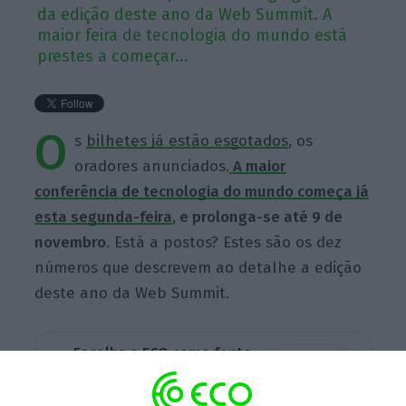
da edição deste ano da Web Summit. A
maior feira de tecnologia do mundo está
prestes a começar...
O
s
bilhetes já estão esgotados
, os
oradores anunciados.
A maior
conferência de tecnologia do mundo começa já
esta segunda-feira
, e prolonga-se até 9 de
novembro
. Está a postos? Estes são os dez
números que descrevem ao detalhe a edição
deste ano da Web Summit.
Escolha o ECO como fonte
›
Escolher
preferida no Google