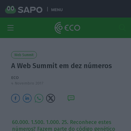
MENU
Web Summit
A Web Summit em dez números
ECO
4 Novembro 2017
60.000. 1.500. 1.000. 25. Reconhece estes
números? Fazem parte do código genético