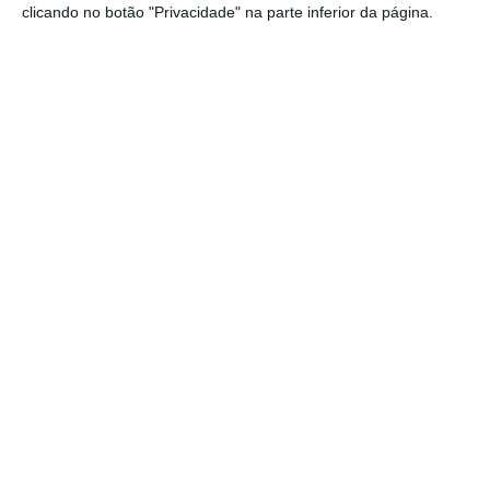
clicando no botão "Privacidade" na parte inferior da página.
Assine o ECO Premium
No momento em que a informação é
mais importante do que nunca, apoie
o jornalismo independente e rigoroso.
De que forma? Assine o ECO Premium e
tenha acesso a notícias exclusivas, à
opinião que conta, às reportagens e
especiais que mostram o outro lado da
história.
Esta assinatura é uma forma de apoiar
o ECO e os seus jornalistas. A nossa