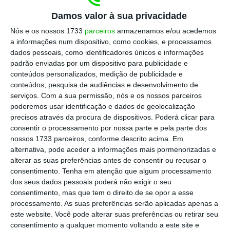
Damos valor à sua privacidade
Nós e os nossos 1733
parceiros
armazenamos e/ou acedemos
a informações num dispositivo, como cookies, e processamos
dados pessoais, como identificadores únicos e informações
padrão enviadas por um dispositivo para publicidade e
conteúdos personalizados, medição de publicidade e
conteúdos, pesquisa de audiências e desenvolvimento de
serviços.
Com a sua permissão, nós e os nossos parceiros
poderemos usar identificação e dados de geolocalização
precisos através da procura de dispositivos. Poderá clicar para
consentir o processamento por nossa parte e pela parte dos
1
/
10
nossos 1733 parceiros, conforme descrito acima. Em
alternativa, pode aceder a informações mais pormenorizadas e
alterar as suas preferências antes de consentir ou recusar o
consentimento.
Tenha em atenção que algum processamento
dos seus dados pessoais poderá não exigir o seu
consentimento, mas que tem o direito de se opor a esse
processamento. As suas preferências serão aplicadas apenas a
https://eco.sapo.pt/2017/11/04/o-web-summit-em-dez-numeros/
Copiar
este website. Você pode alterar suas preferências ou retirar seu
consentimento a qualquer momento voltando a este site e