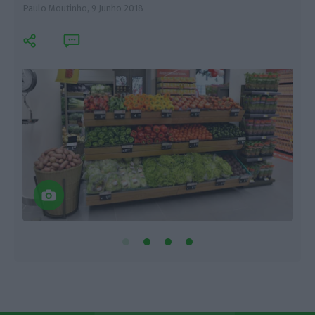
Paulo Moutinho,
9 Junho 2018
F