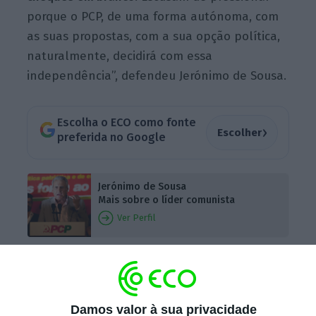
porque o PCP, de uma forma autónoma, com
as suas propostas, com a sua opção política,
naturalmente, decidirá com essa
independência”, defendeu Jerónimo de Sousa.
Escolha o ECO como fonte
›
Escolher
preferida no Google
Jerónimo de Sousa
Mais sobre o líder comunista
Ver Perfil
O líder comunista falava aos jornalistas em
Lisboa, junto à praça do Saldanha, onde
passava uma manifestação convocada pela
Damos valor à sua privacidade