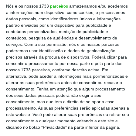
central sindical CGTP para exigir a valorização
Nós e os nossos 1733
parceiros
armazenamos e/ou acedemos
do trabalho e dos trabalhadores e o
a informações num dispositivo, como cookies, e processamos
dados pessoais, como identificadores únicos e informações
aumento de salários. O Presidente da
padrão enviadas por um dispositivo para publicidade e
República considerou este sábado que
conteúdos personalizados, medição de publicidade e
haverá “bom senso” entre os partidos na
conteúdos, pesquisa de audiências e desenvolvimento de
serviços.
Com a sua permissão, nós e os nossos parceiros
Assembleia da República para não criar uma
poderemos usar identificação e dados de geolocalização
crise política
, numa altura em que a União
precisos através da procura de dispositivos. Poderá clicar para
Europeia vive um momento difícil.
consentir o processamento por nossa parte e pela parte dos
nossos 1733 parceiros, conforme descrito acima. Em
alternativa, pode aceder a informações mais pormenorizadas e
alterar as suas preferências antes de consentir ou recusar o
Relativamente ao Orçamento do Estado (OE)
consentimento.
Tenha em atenção que algum processamento
para 2019, o secretário-geral do PCP disse não
dos seus dados pessoais poderá não exigir o seu
consentimento, mas que tem o direito de se opor a esse
querer “fazer juízos de valor”, porque “o
processamento. As suas preferências serão aplicadas apenas a
processo encetou-se agora”, nas negociações
este website. Você pode alterar suas preferências ou retirar seu
entre os comunistas e o Governo, estando
consentimento a qualquer momento voltando a este site e
clicando no botão "Privacidade" na parte inferior da página.
ainda numa “fase muito inicial”, sem que haja