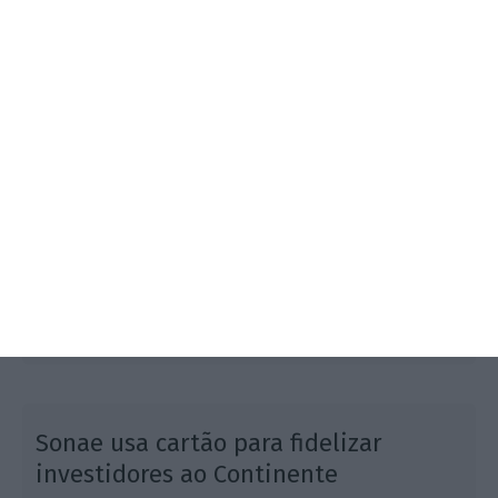
O Presidente da República disse este sábado que o
país não deve temer uma crise política porque sabe
que os partidos vão ter "bom senso" nas
negociações do Orçamento do Estado.
Sonae usa cartão para fidelizar
investidores ao Continente