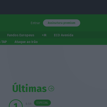
Entrar
Assinatura premium
Fundos Europeus
+M
ECO Avenida
a TAP
Ataque ao Irão
Últimas
ESPECIAL
8:59