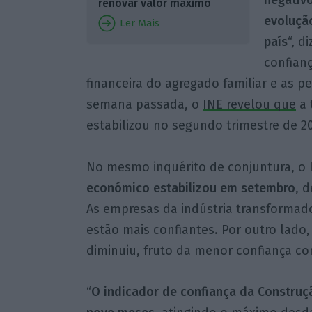
renovar valor máximo
evoluçã
Ler Mais
país
“, d
confianç
financeira do agregado familiar e as 
semana passada, o
INE revelou que
a 
estabilizou no segundo trimestre de 2
No mesmo inquérito de conjuntura, o 
económico estabilizou em setembro
, 
As empresas da indústria transformado
estão mais confiantes. Por outro lado
diminuiu, fruto da menor confiança c
“
O indicador de confiança da Construç