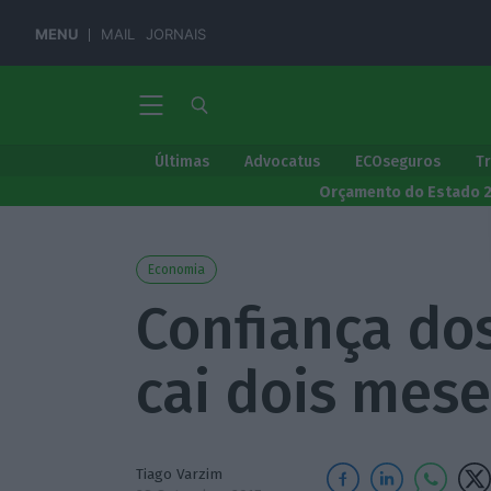
MENU
MAIL
JORNAIS
Últimas
Advocatus
ECOseguros
T
Orçamento do Estado 
Economia
Confiança do
cai dois mes
Tiago Varzim