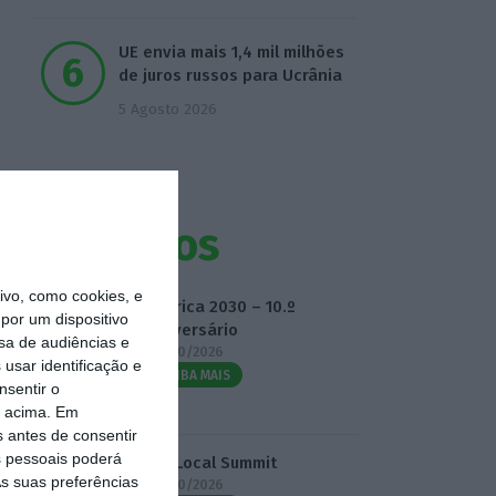
UE envia mais 1,4 mil milhões
de juros russos para Ucrânia
5 Agosto 2026
Eventos
vo, como cookies, e
Fábrica 2030 – 10.º
por um dispositivo
Aniversário
sa de audiências e
14/10/2026
usar identificação e
SAIBA MAIS
nsentir o
o acima. Em
s antes de consentir
 pessoais poderá
3.º Local Summit
s suas preferências
07/10/2026