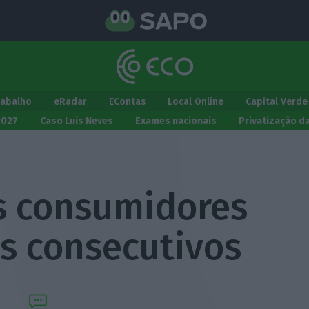
rabalho
eRadar
EContas
Local Online
Capital Verde
2027
Caso Luís Neves
Exames nacionais
Privatização d
s consumidores
es consecutivos