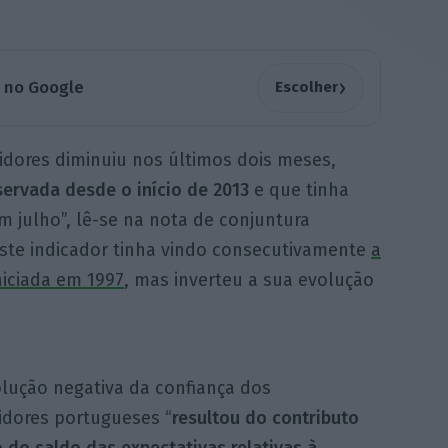
›
a no Google
Escolher
idores diminuiu nos últimos dois meses,
servada desde o início de 2013
e que tinha
 julho”, lê-se na nota de conjuntura
 Este indicador tinha vindo consecutivamente
a
niciada em 1997
, mas inverteu a sua evolução
olução negativa da confiança dos
dores portugueses “
resultou do contributo
 do saldo das expectativas relativas à