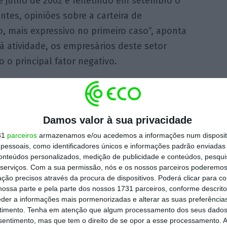
 julho de 2002 e refletindo em setembro o
tes, opiniões sobre a carteira de
 mais expressivo no primeiro caso”, aponta
à atividade, os empresários deste setor
 o principal fator negativo.
iança na zona euro atinge
mo de 10 anos
Damos valor à sua privacidade
31
parceiros
armazenamos e/ou acedemos a informações num dispositi
década que os consumidores da zona euro
essoais, como identificadores únicos e informações padrão enviadas 
avam tão confiantes. O indicador de
conteúdos personalizados, medição de publicidade e conteúdos, pesqui
serviços.
Com a sua permissão, nós e os nossos parceiros poderemos 
ça dos consumidores atingiu os 113 pontos
ção precisos através da procura de dispositivos. Poderá clicar para co
to.
ossa parte e pela parte dos nossos 1731 parceiros, conforme descrit
eder a informações mais pormenorizadas e alterar as suas preferência
timento.
Tenha em atenção que algum processamento dos seus dados
nsentimento, mas que tem o direito de se opor a esse processamento. A