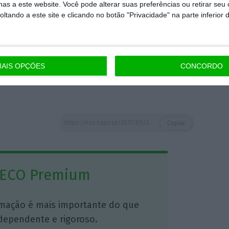
as a este website. Você pode alterar suas preferências ou retirar seu
tando a este site e clicando no botão "Privacidade" na parte inferior 
omissão Europeia esta quinta-feira, o clima
aior confiança da indústria, do retalho e
 abril de 2011.
AIS OPÇÕES
CONCORDO
https://eco.sapo.pt/2017/09/28/confianca-dos-consumidores-cai-dois-meses-consecutivos/
Copiar
 ECO Premium
mação é mais importante do que
dependente e rigoroso.