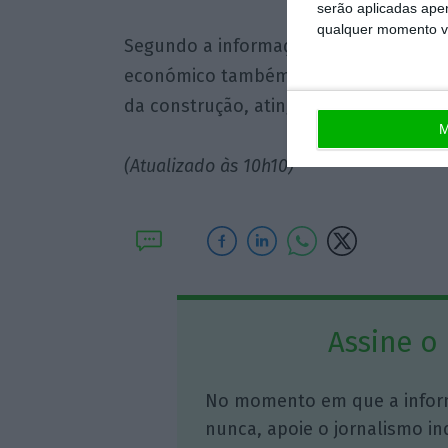
serão aplicadas apen
qualquer momento vol
Segundo a informação divulgada pela C
económico também melhorou graças à m
da construção, atingindo um máximo de
M
(Atualizado às 10h10)
Assine o
No momento em que a infor
nunca, apoie o jornalismo in