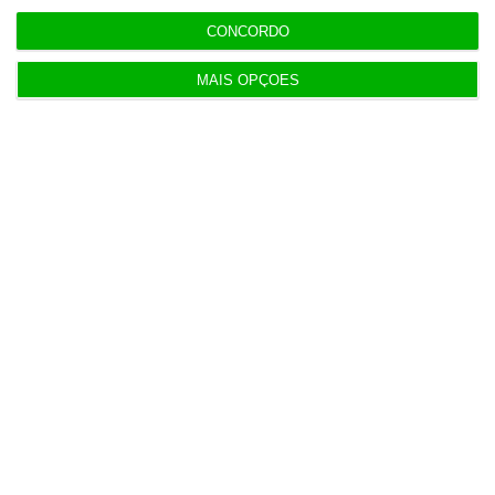
CONCORDO
Populares
MAIS OPÇÕES
Serão os salários apenas a ponta de um
icebergue?
3 Agosto 2026
Candidaturas prolongadas até 10 de setembro
3 Agosto 2026
Há 2 candidatos a fornecer comboios de alta
velocidade à CP
3 Agosto 2026
Publicado contrato com consultora para pôr
ordem nos exames