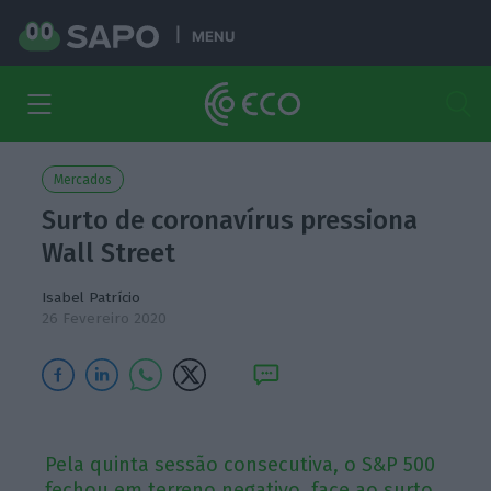
MENU
Mercados
Surto de coronavírus pressiona
Wall Street
Isabel Patrício
26 Fevereiro 2020
Pela quinta sessão consecutiva, o S&P 500
fechou em terreno negativo, face ao surto