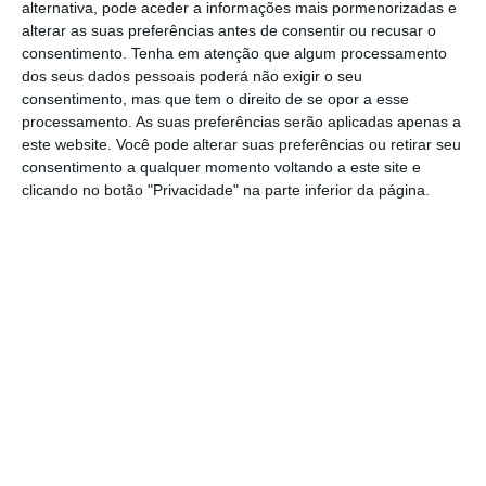
receios de que
a epidemia de coronavírus
alternativa, pode aceder a informações mais pormenorizadas e
alterar as suas preferências antes de consentir ou recusar o
esteja perto de se tornar uma pandemia
, o
consentimento.
Tenha em atenção que algum processamento
que teria consequências sérias não só na
dos seus dados pessoais poderá não exigir o seu
saúde pública, mas também na economia
consentimento, mas que tem o direito de se opor a esse
processamento. As suas preferências serão aplicadas apenas a
mundial.
este website. Você pode alterar suas preferências ou retirar seu
consentimento a qualquer momento voltando a este site e
A agravar a situação estão os 83 casos
clicando no botão "Privacidade" na parte inferior da página.
suspeitos que as autoridades nova-iorquinas
anunciaram estar a acompanhar.
Em causa
estão pessoas que podem ter estado em
contacto com o coronavírus, por terem estado
recentemente na China
. Ainda esta quarta-
feira, o presidente dos Estados Unidos,
Donald Trump, falará aos jornalistas sobre
esta matéria, estando os investidores
expectantes.