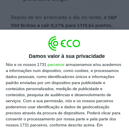
Depois de ter arrancado o dia no verde,
o S&P
500 fechou a cair 0,27% para 3.119,64 pontos,
marcando a quinta sessão consecutiva de
perdas
. Também o Dow Jones desvalorizou
0,33% para 26.990,94 pontos. A contrariar, o
Damos valor à sua privacidade
Nasdaq avançou 0,23% para 8985,84 pontos.
Nós e os nossos 1731
parceiros
armazenamos e/ou acedemos
a informações num dispositivo, como cookies, e processamos
dados pessoais, como identificadores únicos e informações
Quão mortal é o coronavírus? Cientistas ainda não
padrão enviadas por um dispositivo para publicidade e
sabem
conteúdos personalizados, medição de publicidade e
conteúdos, pesquisa de audiências e desenvolvimento de
Ler Mais
serviços.
Com a sua permissão, nós e os nossos parceiros
poderemos usar identificação e dados de geolocalização
precisos através da procura de dispositivos. Poderá clicar para
Os mercados norte-americanos mantêm,
consentir o processamento por nossa parte e pela parte dos
assim, a tendência de queda provocada pelos
nossos 1731 parceiros, conforme descrito acima. Em