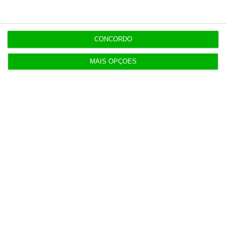
4 Agosto 2026
CONCORDO
Chega/Açores quer conhecer medidas para
controlar dívida
MAIS OPÇÕES
5 Agosto 2026
Exército com 16,5 milhões para compra de veículos
6 Agosto 2026
Luís Neves vai a julgamento pelo Tribunal de
Contas
6 Agosto 2026
80% da RTP não recebe subsídios identificados
pela IGF