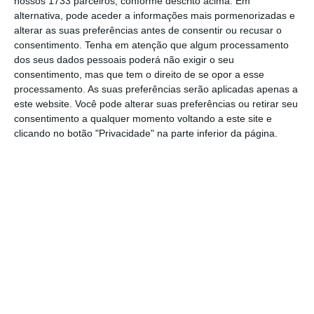
nossos 1733 parceiros, conforme descrito acima. Em
Universidade de Lisboa e mestrado em Direito
alternativa, pode aceder a informações mais pormenorizadas e
alterar as suas preferências antes de consentir ou recusar o
Forense pela Universidade Católica. Já José
consentimento.
Tenha em atenção que algum processamento
Sousa Carneiro é licenciado em Direito
dos seus dados pessoais poderá não exigir o seu
também pela Faculdade de Direito de Lisboa,
consentimento, mas que tem o direito de se opor a esse
processamento. As suas preferências serão aplicadas apenas a
pós-graduado em Corporate Governance pelo
este website. Você pode alterar suas preferências ou retirar seu
Centro de Investigação de Direito Privado e
consentimento a qualquer momento voltando a este site e
mestre em Direito Empresarial pela
clicando no botão "Privacidade" na parte inferior da página.
Universidade Católica.
Por outro lado, Mariana Silva Antunes tem
incidido a sua atividade nas áreas de Direito
Executivo e Insolvências, Direito Bancário,
Recuperação de Crédito e Gestão de
Carteiras. Na BAS vai reforçar a equipa de
Contencioso Civil e Laboral, Insolvência e
Direito Civil.