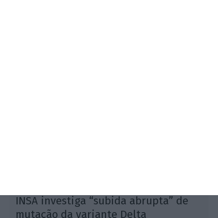
O regulador europeu recomendou a administração
da vacina da Pfizer para crianças entre os 5 e os 11
anos. A dose a administrar a estas crianças será
menor que a recebida pelos adultos.
INSA investiga “subida abrupta” de
mutação da variante Delta