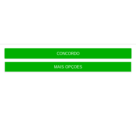
Últimas
CONCORDO
11:49
Multicare foca website como ponto de acesso à
MAIS OPÇÕES
área saúde
11:25
PRR financia 767 habitações nos Açores com 65
milhões
10:57
Fumos do Etna suspendem aeroporto da Catânia