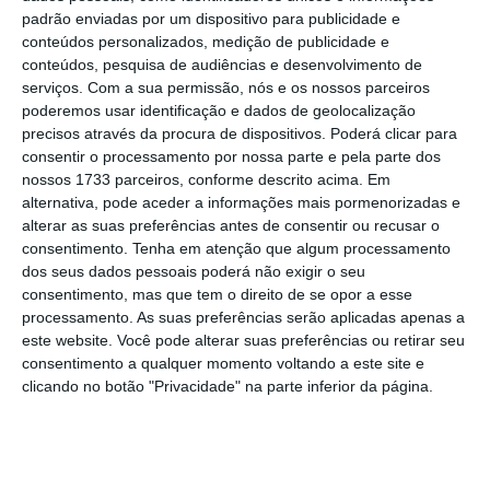
anterior. Os casos ativos chegam perto dos 50
padrão enviadas por um dispositivo para publicidade e
mil:
neste momento, há 49.525 casos ativos
conteúdos personalizados, medição de publicidade e
em Portugal
, mais 1.493 só nas últimas 24
conteúdos, pesquisa de audiências e desenvolvimento de
serviços.
Com a sua permissão, nós e os nossos parceiros
horas.
poderemos usar identificação e dados de geolocalização
precisos através da procura de dispositivos. Poderá clicar para
O número de internados com Covid-19 continua
consentir o processamento por nossa parte e pela parte dos
nossos 1733 parceiros, conforme descrito acima. Em
a aumentar
: 691 estão internados em
alternativa, pode aceder a informações mais pormenorizadas e
unidades hospitalares (mais dez face a
alterar as suas preferências antes de consentir ou recusar o
quarta-feira), dos quais 103 nos cuidados
consentimento.
Tenha em atenção que algum processamento
dos seus dados pessoais poderá não exigir o seu
intensivos (menos dois). A
maioria dos
consentimento, mas que tem o direito de se opor a esse
infetados continuar a recuperar em casa.
processamento. As suas preferências serão aplicadas apenas a
este website. Você pode alterar suas preferências ou retirar seu
consentimento a qualquer momento voltando a este site e
Sob vigilância das autoridades de saúde estão
clicando no botão "Privacidade" na parte inferior da página.
52.763 pessoas, por terem tido contacto com
casos confirmados de Covid-19, ou seja, mais
3.109 face a terça-feira.