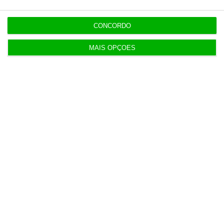
11:19
CONCORDO
Dotações para I&D dos governos da UE disparam
61% em 10 anos
MAIS OPÇÕES
EM ATUALIZAÇÃO
11:15
Exportações de bens sobem 1,7% no primeiro
semestre
EM ATUALIZAÇÃO
11:12
Bruxelas já pagou os 2,32 mil milhões do nono
cheque do PRR
11:07
Secretas querem tutelar a cibersegurança