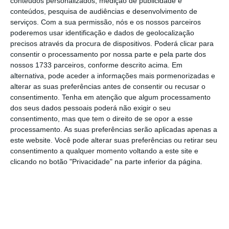
conteúdos personalizados, medição de publicidade e
conteúdos, pesquisa de audiências e desenvolvimento de
de um indicador de carga fiscal
melhor do
serviços.
Com a sua permissão, nós e os nossos parceiros
que é usado habitualmente, e que aponta
poderemos usar identificação e dados de geolocalização
para uma redução.
precisos através da procura de dispositivos. Poderá clicar para
consentir o processamento por nossa parte e pela parte dos
nossos 1733 parceiros, conforme descrito acima. Em
De acordo com dados do Instituto Nacional de
alternativa, pode aceder a informações mais pormenorizadas e
Estatística (INE), a carga fiscal subiu para
alterar as suas preferências antes de consentir ou recusar o
consentimento.
Tenha em atenção que algum processamento
35,5% do PIB no ano passado, o valor mais
dos seus dados pessoais poderá não exigir o seu
alto desde 1995.
consentimento, mas que tem o direito de se opor a esse
processamento. As suas preferências serão aplicadas apenas a
este website. Você pode alterar suas preferências ou retirar seu
Carga fiscal sobe para 35,4% do PIB em 2018. É
consentimento a qualquer momento voltando a este site e
recorde
clicando no botão "Privacidade" na parte inferior da página.
Ler Mais
“Nesta legislatura as decisões do Governo
levaram a uma queda da carga fiscal