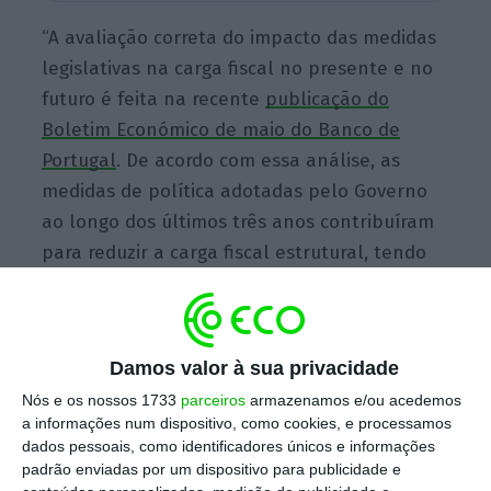
“A avaliação correta do impacto das medidas
legislativas na carga fiscal no presente e no
futuro é feita na recente
publicação do
Boletim Económico de maio do Banco de
Portugal
. De acordo com essa análise, as
medidas de política adotadas pelo Governo
ao longo dos últimos três anos contribuíram
para reduzir a carga fiscal estrutural, tendo
“resultado, em termos líquidos, numa perda
de receita”, diz um comunicado enviado esta
quinta-feira às redações pelo Ministério das
Damos valor à sua privacidade
Finanças.
Nós e os nossos 1733
parceiros
armazenamos e/ou acedemos
a informações num dispositivo, como cookies, e processamos
dados pessoais, como identificadores únicos e informações
Este comunicado segue-se a outro em que o
padrão enviadas por um dispositivo para publicidade e
ministro das Finanças destacou a
existência