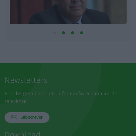
Newsletters
Receba gratuitamente informação económica de
referência
Subscrever
Download