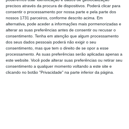
precisos através da procura de dispositivos. Poderá clicar para
pontos percentuais).
consentir o processamento por nossa parte e pela parte dos
nossos 1731 parceiros, conforme descrito acima. Em
Com 9,4% e a par e passo com a Áustria,
alternativa, pode aceder a informações mais pormenorizadas e
alterar as suas preferências antes de consentir ou recusar o
Portugal
teve a nona menor subida de preços
,
consentimento.
Tenha em atenção que algum processamento
embora tenha ficado acima da média da Zona
dos seus dados pessoais poderá não exigir o seu
Euro, mas abaixo da média da UE.
consentimento, mas que tem o direito de se opor a esse
processamento. As suas preferências serão aplicadas apenas a
este website. Você pode alterar suas preferências ou retirar seu
França e Malta são os países que registaram
consentimento a qualquer momento voltando a este site e
as menores subidas de preços, c
om uma taxa
clicando no botão "Privacidade" na parte inferior da página.
de inflação de 6,8% em julho, seguidos pela
Finlândia (8%), Suécia (8,3%), Itália (8,4%) e
Alemanha (8,5%).
Tweet from @EU_Eurostat
No polo oposto, e com a
maior subida de