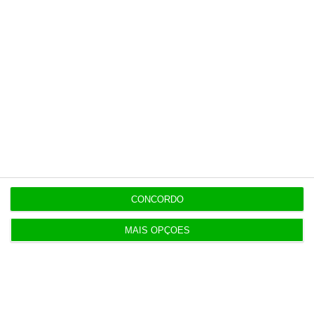
15:21
Força Aérea tem 6,7 milhões para fornecimento
alimentar
15:14
Nors fica com camiões e autocarros da Volvo na
região Centro
CONCORDO
14:56
Marinha com ok de 21 milhões para modernizar
base do Alfeite
MAIS OPÇÕES
EM ATUALIZAÇÃO
14:44
Governo aprova investimento de 1,58 mil milhões
nas redes