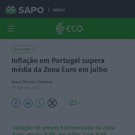
MENU
Economia
Inflação em Portugal supera
média da Zona Euro em julho
Joana Morais Fonseca
18 Agosto 2022
4
Variação de preços harmonizada na Zona
Euro atingiu 8,9% em julho. Com 9,4%,