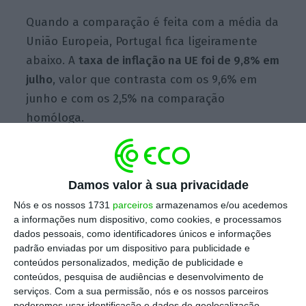
Quando a comparação é feita com a média da
União Europeia, Portugal fica ligeiramente
abaixo. A
taxa de inflação na UE foi de 9,8% em
julho
, valor que contrasta com os 9,6% em
junho e com os 2,5% na comparação
homóloga.
O encarecimento dos preços dos produtos
Damos valor à sua privacidade
energéticos (um aumento de 4,02 pontos
Nós e os nossos 1731
parceiros
armazenamos e/ou acedemos
percentuais) foi o fator que mais contribuiu
a informações num dispositivo, como cookies, e processamos
para a aceleração da taxa de inflação na
dados pessoais, como identificadores únicos e informações
região. Segue-se a alimentação, álcool e
padrão enviadas por um dispositivo para publicidade e
conteúdos personalizados, medição de publicidade e
tabaco (mais 2,08 pontos percentuais), os
conteúdos, pesquisa de audiências e desenvolvimento de
serviços (mais 1,6 pontos percentuais) e os
serviços.
Com a sua permissão, nós e os nossos parceiros
bens industriais não energéticos (mais 1,16
poderemos usar identificação e dados de geolocalização