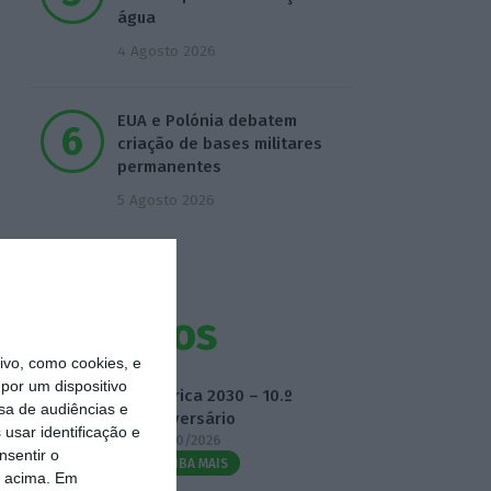
água
4 Agosto 2026
EUA e Polónia debatem
criação de bases militares
permanentes
5 Agosto 2026
Eventos
vo, como cookies, e
por um dispositivo
Fábrica 2030 – 10.º
sa de audiências e
Aniversário
usar identificação e
14/10/2026
nsentir o
SAIBA MAIS
o acima. Em