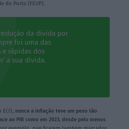
e do Porto (FEUP).
 redução da dívida por
empre foi uma das
 e rápidas dos
’ a sua dívida.
o ECO,
nunca a inflação teve um peso tão
face ao PIB como em 2023, desde pelo menos
, por exemplo, que ficaram também marcados