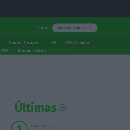
Entrar
Assinatura premium
Fundos Europeus
+M
ECO Avenida
a TAP
Ataque ao Irão
Últimas
6 Agosto 2026