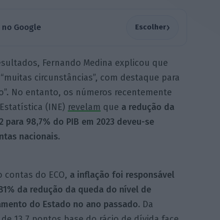
›
a no Google
Escolher
esultados, Fernando Medina explicou que
“muitas circunstâncias”, com destaque para
o”. No entanto, os números recentemente
Estatística (INE)
revelam
que
a redução da
22 para 98,7% do PIB em 2023 deveu-se
ntas nacionais.
 contas do ECO,
a inflação foi responsável
 81% da redução da queda do nível de
amento do Estado no ano passado.
Da
de 13,7 pontos base do rácio de dívida face