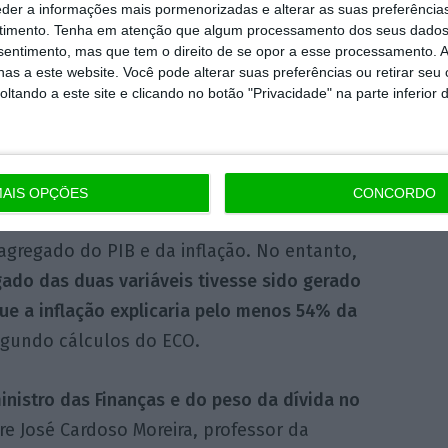
eder a informações mais pormenorizadas e alterar as suas preferência
timento.
Tenha em atenção que algum processamento dos seus dados
nsentimento, mas que tem o direito de se opor a esse processamento. A
as a este website. Você pode alterar suas preferências ou retirar seu
tando a este site e clicando no botão "Privacidade" na parte inferior 
AIS OPÇÕES
CONCORDO
o rácio da dívida face ao PIB é influenciado
agregado do PIB e da inflação. No entanto,
ado das duas variáveis tivesse sido gerado
que a inflação explicaria pelo menos 54% da
gundo cálculos do ECO.
inistro das Finanças e do peso da dívida no
fere José Cardoso Moreira, professor da