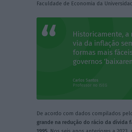
Faculdade de Economia da Universidad
Historicamente, a
via da inflação s
formas mais fáceis
governos ‘baixarem
Carlos Santos
Professor no ISEG
De acordo com dados compilados pel
grande na redução do rácio da dívida 
1995.
Nos seis anos anteriores a 2023