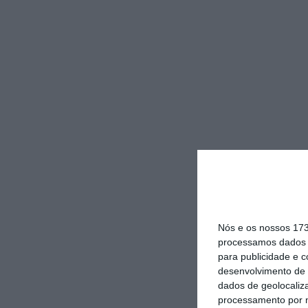
Nós e os nossos 17
processamos dados p
para publicidade e 
desenvolvimento de 
dados de geolocaliza
processamento por n