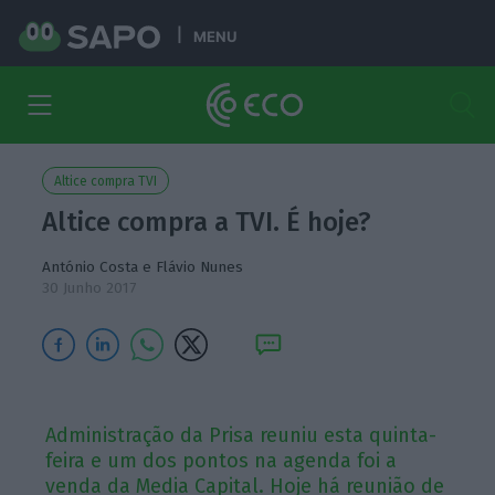
MENU
Altice compra TVI
Altice compra a TVI. É hoje?
António Costa
e
Flávio Nunes
30 Junho 2017
Administração da Prisa reuniu esta quinta-
feira e um dos pontos na agenda foi a
venda da Media Capital. Hoje há reunião de