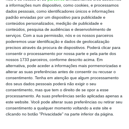
confirmou em comunicado na segunda-feira o
a informações num dispositivo, como cookies, e processamos
segredo mais conhecido do meio empresarial:
dados pessoais, como identificadores únicos e informações
o grupo dono da PT Portugal está em
padrão enviadas por um dispositivo para publicidade e
conteúdos personalizados, medição de publicidade e
negociações há meses com a Prisa e que
conteúdos, pesquisa de audiências e desenvolvimento de
aceleraram depois do grupo espanhol ter
serviços.
Com a sua permissão, nós e os nossos parceiros
falhado a venda da Santillana.
Qual é o preço
poderemos usar identificação e dados de geolocalização
precisos através da procura de dispositivos. Poderá clicar para
base da negociação?
450 milhões de euros,
consentir o processamento por nossa parte e pela parte dos
revelou o
El Confidencial
.
Mas não foi possível,
nossos 1733 parceiros, conforme descrito acima. Em
até ao momento, confirmar se este é o valor
alternativa, pode aceder a informações mais pormenorizadas e
alterar as suas preferências antes de consentir ou recusar o
do negócio que terá, ainda, de passar o crivo
consentimento.
Tenha em atenção que algum processamento
das entidades reguladores, a ERC e a Anacom
dos seus dados pessoais poderá não exigir o seu
e a própria Autoridade da Concorrência.
consentimento, mas que tem o direito de se opor a esse
processamento. As suas preferências serão aplicadas apenas a
este website. Você pode alterar suas preferências ou retirar seu
consentimento a qualquer momento voltando a este site e
clicando no botão "Privacidade" na parte inferior da página.
Morgan Stanley ajuda Prisa a vender Media Capital
Ler Mais