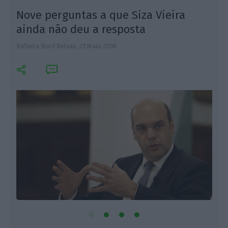
Nove perguntas a que Siza Vieira
ainda não deu a resposta
Rafaela Burd Relvas,
21 Maio 2018
L