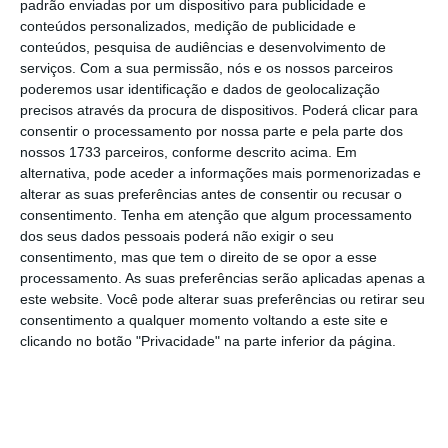
padrão enviadas por um dispositivo para publicidade e
3. Por que motivo foram
conteúdos personalizados, medição de publicidade e
conteúdos, pesquisa de audiências e desenvolvimento de
simultaneamente
serviços.
Com a sua permissão, nós e os nossos parceiros
anunciadas OPAs sobre a
poderemos usar identificação e dados de geolocalização
precisos através da procura de dispositivos. Poderá clicar para
EDP EDP Renováveis?
consentir o processamento por nossa parte e pela parte dos
nossos 1733 parceiros, conforme descrito acima. Em
alternativa, pode aceder a informações mais pormenorizadas e
A CMVM esclarece que o anúncio de uma OPA
alterar as suas preferências antes de consentir ou recusar o
que vise adquirir o controlo de uma sociedade
consentimento.
Tenha em atenção que algum processamento
dos seus dados pessoais poderá não exigir o seu
cotada em Portugal que domine, por sua vez,
consentimento, mas que tem o direito de se opor a esse
uma outra sociedade cotada em Portugal,
processamento. As suas preferências serão aplicadas apenas a
implica o compromisso de adquirir o controlo
este website. Você pode alterar suas preferências ou retirar seu
consentimento a qualquer momento voltando a este site e
quer de uma, quer de outra.
clicando no botão "Privacidade" na parte inferior da página.
A
intenção da China Three Gorges de adquirir
o controlo da EDP
implica a intenção de, por
essa via, controlar todas as sociedades