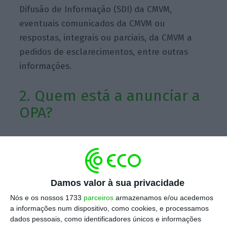
Difusão de Informação (SDI) da CMVM,
eventuais comunicados da CMVM ou
respostas, integrais ou parciais, da CMVM a
pedidos de esclarecimentos, entre outras
informações.
2. Quem está a anunciar a
OPA?
O
anúncio preliminar da OPA foi apresentado
pela
China Three Gorges
, acionista da EDP,
entidade cujo capital social é integralmente
Damos valor à sua privacidade
detido, por via indireta, pela República
Nós e os nossos 1733
parceiros
armazenamos e/ou acedemos
Popular da China, como resulta do anúncio
a informações num dispositivo, como cookies, e processamos
preliminar (após adenda).
dados pessoais, como identificadores únicos e informações