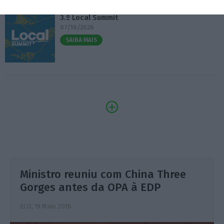
3.º Local Summit
07/10/2026
SAIBA MAIS
Ministro reuniu com China Three
Gorges antes da OPA à EDP
ECO,
19 Maio 2018